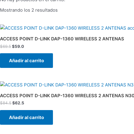
Mostrando los 2 resultados
El
El
precio
precio
original
actual
ACCESS POINT D-LINK DAP-1360 WIRELESS 2 ANTENAS
era:
es:
$
69.5
$
59.0
$69.5.
$59.0.
Añadir al carrito
El
El
precio
precio
original
actual
ACCESS POINT D-LINK DAP-1360 WIRELESS 2 ANTENAS N3
era:
es:
$
84.5
$
62.5
$84.5.
$62.5.
Añadir al carrito