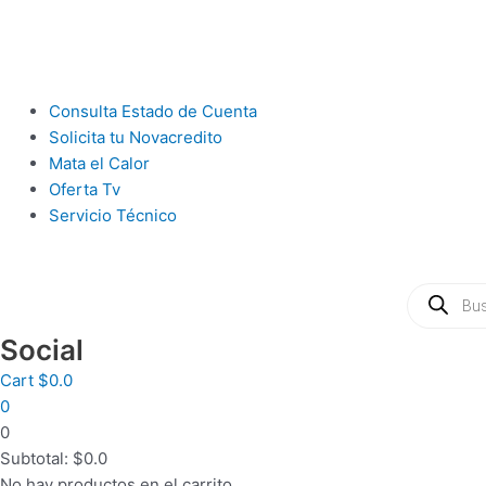
Ir
al
contenido
Main
Consulta Estado de Cuenta
Menu
Solicita tu Novacredito
Mata el Calor
Oferta Tv
Servicio Técnico
Búsqueda
de
productos
Social
Cart
$
0.0
0
0
Subtotal:
$
0.0
No hay productos en el carrito.