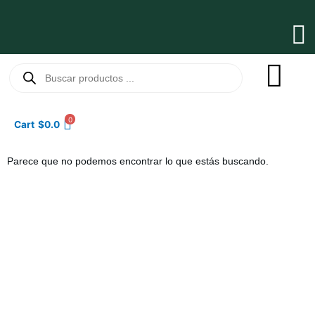
Ir
al
Ma
contenido
Me
Búsqueda
de
productos
0
Cart
$
0.0
Parece que no podemos encontrar lo que estás buscando.