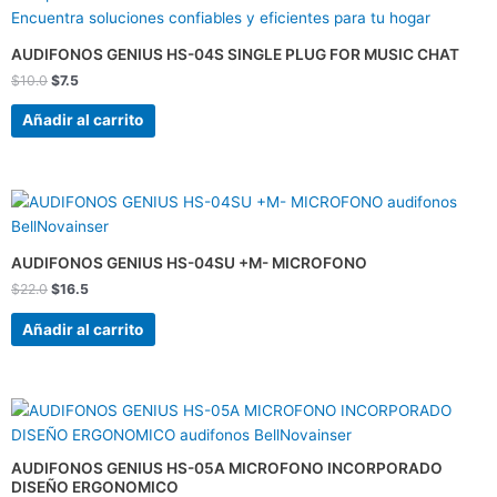
precio
precio
original
actual
era:
es:
AUDIFONOS GENIUS HS-04S SINGLE PLUG FOR MUSIC CHAT
$10.0.
$7.5.
$
10.0
$
7.5
Añadir al carrito
El
El
precio
precio
original
actual
era:
es:
AUDIFONOS GENIUS HS-04SU +M- MICROFONO
$22.0.
$16.5.
$
22.0
$
16.5
Añadir al carrito
El
El
precio
precio
original
actual
era:
es:
AUDIFONOS GENIUS HS-05A MICROFONO INCORPORADO
$24.0.
$19.0.
DISEÑO ERGONOMICO