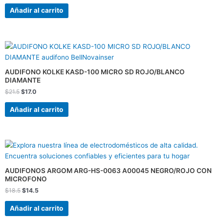
Añadir al carrito
El
El
precio
precio
original
actual
era:
es:
AUDIFONO KOLKE KASD-100 MICRO SD ROJO/BLANCO
$21.5.
$17.0.
DIAMANTE
$
21.5
$
17.0
Añadir al carrito
El
El
precio
precio
original
actual
era:
es:
AUDIFONOS ARGOM ARG-HS-0063 A00045 NEGRO/ROJO CON
$18.5.
$14.5.
MICROFONO
$
18.5
$
14.5
Añadir al carrito