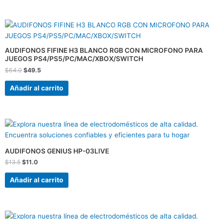
El
El
precio
precio
original
actual
era:
es:
AUDIFONOS FIFINE H3 BLANCO RGB CON MICROFONO PARA
$64.0.
$49.5.
JUEGOS PS4/PS5/PC/MAC/XBOX/SWITCH
$
64.0
$
49.5
Añadir al carrito
El
El
precio
precio
original
actual
era:
es:
AUDIFONOS GENIUS HP-03LIVE
$13.5.
$11.0.
$
13.5
$
11.0
Añadir al carrito
El
El