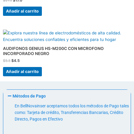
$
21.5
$
17.0
Añadir al carrito
El
El
precio
precio
original
actual
era:
es:
AUDIFONOS GENIUS HS-M200C CON MICROFONO
$5.5.
$4.5.
INCORPORADO NEGRO
$
5.5
$
4.5
Añadir al carrito
Métodos de Pago
En BellNovainser aceptamos todos los métodos de Pago tales
como: Tarjeta de crédito, Transferencias Bancarias, Crédito
Directo, Pagos en Efectivo