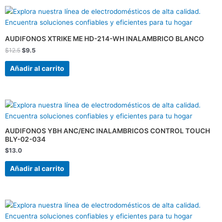
El
El
precio
precio
original
actual
era:
es:
AUDIFONOS XTRIKE ME HD-214-WH INALAMBRICO BLANCO
$12.5.
$9.5.
$
12.5
$
9.5
Añadir al carrito
AUDIFONOS YBH ANC/ENC INALAMBRICOS CONTROL TOUCH
BLY-02-034
$
13.0
Añadir al carrito