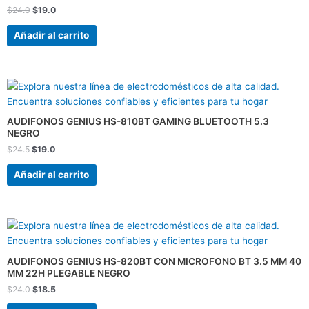
$
24.0
$
19.0
Añadir al carrito
El
El
precio
precio
original
actual
era:
es:
AUDIFONOS GENIUS HS-810BT GAMING BLUETOOTH 5.3
$24.5.
$19.0.
NEGRO
$
24.5
$
19.0
Añadir al carrito
El
El
precio
precio
original
actual
era:
es:
AUDIFONOS GENIUS HS-820BT CON MICROFONO BT 3.5 MM 40
$24.0.
$18.5.
MM 22H PLEGABLE NEGRO
$
24.0
$
18.5