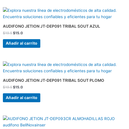
El
El
precio
precio
original
actual
era:
es:
AUDIFONO JETION JT-DEP091 TRIBAL SOUT AZUL
$19.5.
$15.0.
$
19.5
$
15.0
Añadir al carrito
El
El
precio
precio
original
actual
era:
es:
AUDIFONO JETION JT-DEP091 TRIBAL SOUT PLOMO
$19.5.
$15.0.
$
19.5
$
15.0
Añadir al carrito
El
El
precio
precio
original
actual