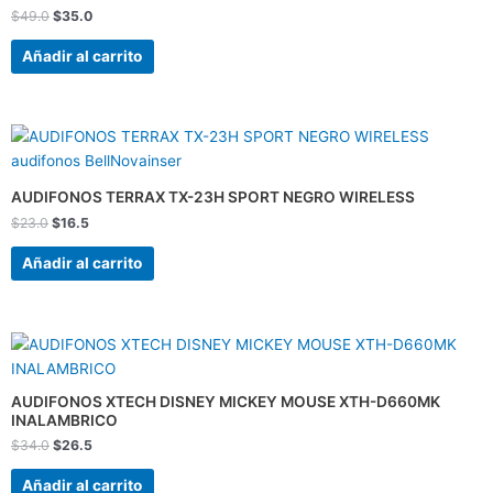
$
49.0
$
35.0
Añadir al carrito
El
El
precio
precio
original
actual
era:
es:
AUDIFONOS TERRAX TX-23H SPORT NEGRO WIRELESS
$23.0.
$16.5.
$
23.0
$
16.5
Añadir al carrito
El
El
precio
precio
original
actual
era:
es:
AUDIFONOS XTECH DISNEY MICKEY MOUSE XTH-D660MK
$34.0.
$26.5.
INALAMBRICO
$
34.0
$
26.5
Añadir al carrito