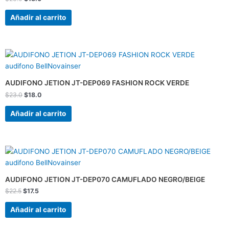
Añadir al carrito
El
El
precio
precio
original
actual
era:
es:
AUDIFONO JETION JT-DEP069 FASHION ROCK VERDE
$23.0.
$18.0.
$
23.0
$
18.0
Añadir al carrito
El
El
precio
precio
original
actual
era:
es:
AUDIFONO JETION JT-DEP070 CAMUFLADO NEGRO/BEIGE
$22.5.
$17.5.
$
22.5
$
17.5
Añadir al carrito