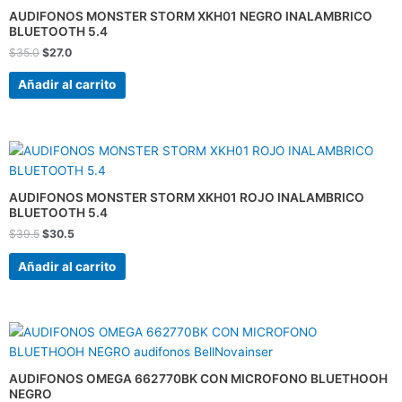
era:
es:
AUDIFONOS MONSTER STORM XKH01 NEGRO INALAMBRICO
$35.0.
$27.0.
BLUETOOTH 5.4
$
35.0
$
27.0
Añadir al carrito
El
El
precio
precio
original
actual
era:
es:
AUDIFONOS MONSTER STORM XKH01 ROJO INALAMBRICO
$39.5.
$30.5.
BLUETOOTH 5.4
$
39.5
$
30.5
Añadir al carrito
El
El
precio
precio
original
actual
era:
es:
AUDIFONOS OMEGA 662770BK CON MICROFONO BLUETHOOH
$49.0.
$35.0.
NEGRO