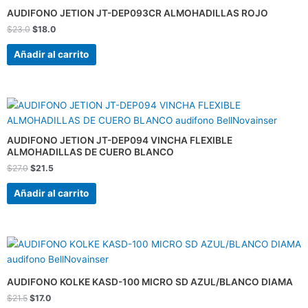
era:
es:
AUDIFONO JETION JT-DEP093CR ALMOHADILLAS ROJO
$23.0.
$18.0.
$
23.0
$
18.0
Añadir al carrito
El
El
precio
precio
original
actual
era:
es:
AUDIFONO JETION JT-DEP094 VINCHA FLEXIBLE
$27.0.
$21.5.
ALMOHADILLAS DE CUERO BLANCO
$
27.0
$
21.5
Añadir al carrito
El
El
precio
precio
original
actual
era:
es:
AUDIFONO KOLKE KASD-100 MICRO SD AZUL/BLANCO DIAMA
$21.5.
$17.0.
$
21.5
$
17.0