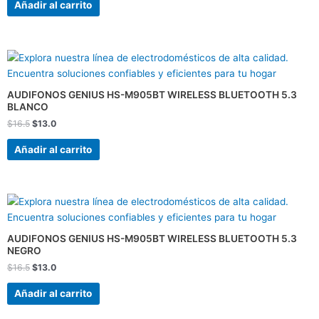
Añadir al carrito
El
El
precio
precio
original
actual
era:
es:
AUDIFONOS GENIUS HS-M905BT WIRELESS BLUETOOTH 5.3
$16.5.
$13.0.
BLANCO
$
16.5
$
13.0
Añadir al carrito
El
El
precio
precio
original
actual
era:
es:
AUDIFONOS GENIUS HS-M905BT WIRELESS BLUETOOTH 5.3
$16.5.
$13.0.
NEGRO
$
16.5
$
13.0
Añadir al carrito