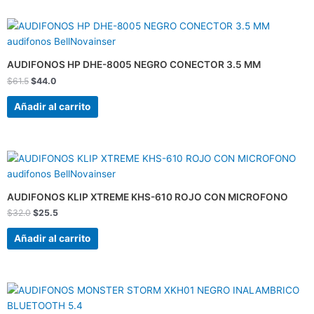
El
El
precio
precio
original
actual
era:
es:
AUDIFONOS HP DHE-8005 NEGRO CONECTOR 3.5 MM
$61.5.
$44.0.
$
61.5
$
44.0
Añadir al carrito
El
El
precio
precio
original
actual
era:
es:
AUDIFONOS KLIP XTREME KHS-610 ROJO CON MICROFONO
$32.0.
$25.5.
$
32.0
$
25.5
Añadir al carrito
El
El
precio
precio
original
actual