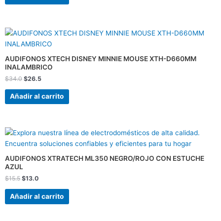
El
El
precio
precio
original
actual
era:
es:
AUDIFONOS XTECH DISNEY MINNIE MOUSE XTH-D660MM
$34.0.
$26.5.
INALAMBRICO
$
34.0
$
26.5
Añadir al carrito
El
El
precio
precio
original
actual
era:
es:
AUDIFONOS XTRATECH ML350 NEGRO/ROJO CON ESTUCHE
$15.5.
$13.0.
AZUL
$
15.5
$
13.0
Añadir al carrito