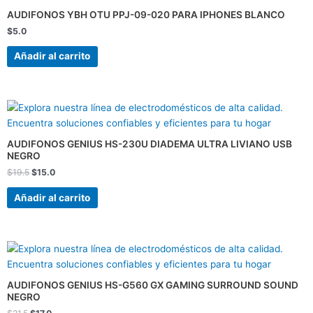
AUDIFONOS YBH OTU PPJ-09-020 PARA IPHONES BLANCO
$
5.0
Añadir al carrito
El
El
precio
precio
original
actual
era:
es:
AUDIFONOS GENIUS HS-230U DIADEMA ULTRA LIVIANO USB
$19.5.
$15.0.
NEGRO
$
19.5
$
15.0
Añadir al carrito
El
El
precio
precio
original
actual
era:
es:
AUDIFONOS GENIUS HS-G560 GX GAMING SURROUND SOUND
$21.5.
$17.0.
NEGRO