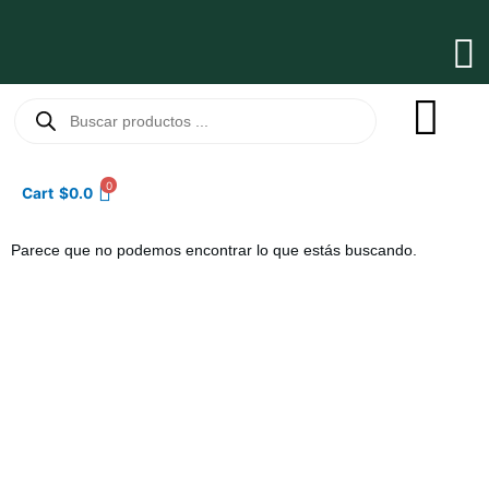
Ir
al
Ma
contenido
Me
Búsqueda
de
productos
0
Cart
$
0.0
Parece que no podemos encontrar lo que estás buscando.