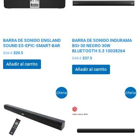
BARRA DE SONIDO ENGLAND
BARRA DE SONIDO INDURAMA
SOUND ES-EPIC-SMART-BAR
BSI-30 NEGRO 30W
BLUETOOTH 5.3 10038264
$
26.0
$
20.5
$
48.5
$
37.5
Añadir al carrito
Añadir al carrito
El
El
El
El
¡Oferta!
¡Oferta!
precio
precio
precio
precio
original
actual
original
actual
era:
es:
era:
es:
$61.0.
$45.5.
$137.0.
$106.0.