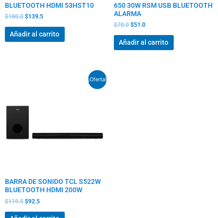
BLUETOOTH HDMI 53HST10
650 30W RSM USB BLUETOOTH
ALARMA
$
180.0
$
139.5
$
70.0
$
51.0
Añadir al carrito
Añadir al carrito
El
El
¡Oferta!
precio
precio
original
actual
era:
es:
$119.5.
$92.5.
BARRA DE SONIDO TCL S522W
BLUETOOTH HDMI 200W
$
119.5
$
92.5