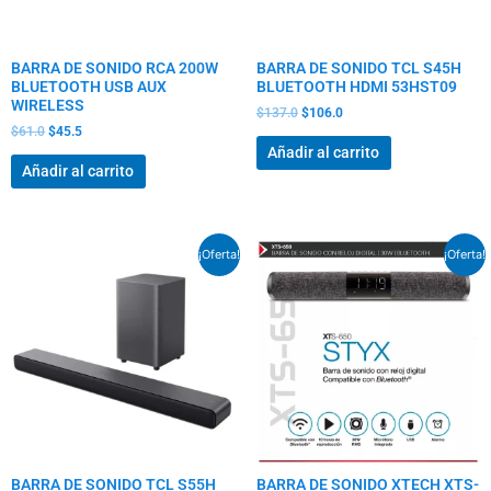
BARRA DE SONIDO RCA 200W
BARRA DE SONIDO TCL S45H
BLUETOOTH USB AUX
BLUETOOTH HDMI 53HST09
WIRELESS
$
137.0
$
106.0
$
61.0
$
45.5
Añadir al carrito
Añadir al carrito
El
El
El
El
¡Oferta!
¡Oferta!
precio
precio
precio
precio
original
actual
original
actual
era:
es:
era:
es:
$180.0.
$139.5.
$70.0.
$51.0.
BARRA DE SONIDO TCL S55H
BARRA DE SONIDO XTECH XTS-