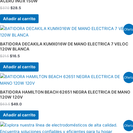
ACERO INOX 150W
$
37.0
$
28.5
Añadir al carrito
El
El
¡Ofert
precio
precio
original
actual
era:
es:
BATIDORA DECAKILA KUMX016W DE MANO ELECTRICA 7 VELOC
$21.5.
$16.5.
120W BLANCA
$
21.5
$
16.5
Añadir al carrito
El
El
¡Ofert
precio
precio
original
actual
era:
es:
BATIDORA HAMILTON BEACH 62651 NEGRA ELECTRICA DE MANO
$63.5.
$49.0.
120W 120V
$
63.5
$
49.0
Añadir al carrito
El
El
¡Ofert
precio
precio