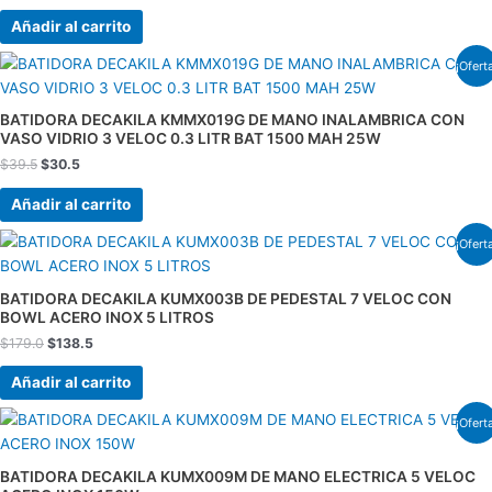
Añadir al carrito
El
El
¡Ofert
precio
precio
original
actual
era:
es:
BATIDORA DECAKILA KMMX019G DE MANO INALAMBRICA CON
$39.5.
$30.5.
VASO VIDRIO 3 VELOC 0.3 LITR BAT 1500 MAH 25W
$
39.5
$
30.5
Añadir al carrito
El
El
¡Ofert
precio
precio
original
actual
era:
es:
BATIDORA DECAKILA KUMX003B DE PEDESTAL 7 VELOC CON
$179.0.
$138.5.
BOWL ACERO INOX 5 LITROS
$
179.0
$
138.5
Añadir al carrito
El
El
¡Ofert
precio
precio
original
actual
era:
es:
BATIDORA DECAKILA KUMX009M DE MANO ELECTRICA 5 VELOC
$37.0.
$28.5.