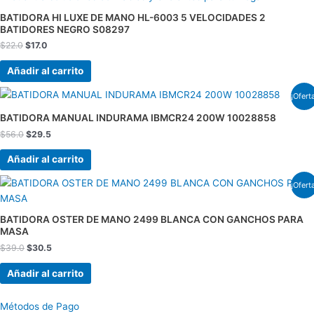
original
actual
era:
es:
BATIDORA HI LUXE DE MANO HL-6003 5 VELOCIDADES 2
$22.0.
$17.0.
BATIDORES NEGRO S08297
$
22.0
$
17.0
Añadir al carrito
El
El
¡Ofert
precio
precio
original
actual
BATIDORA MANUAL INDURAMA IBMCR24 200W 10028858
era:
es:
$
56.0
$
29.5
$56.0.
$29.5.
Añadir al carrito
El
El
¡Ofert
precio
precio
original
actual
era:
es:
BATIDORA OSTER DE MANO 2499 BLANCA CON GANCHOS PARA
$39.0.
$30.5.
MASA
$
39.0
$
30.5
Añadir al carrito
Métodos de Pago