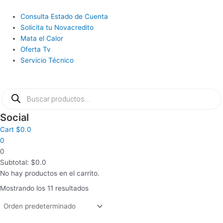
Ir
al
Main
Consulta Estado de Cuenta
contenido
Menu
Solicita tu Novacredito
Mata el Calor
Oferta Tv
Servicio Técnico
Búsqueda
de
productos
Social
Cart
$
0.0
0
0
Subtotal:
$
0.0
No hay productos en el carrito.
Mostrando los 11 resultados