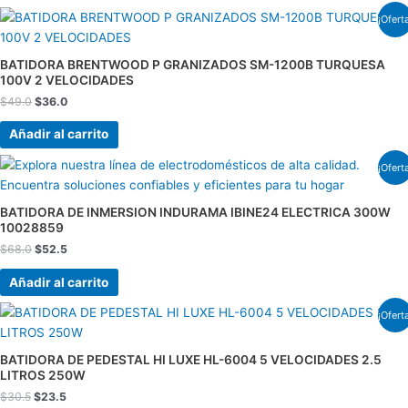
El
El
¡Ofert
precio
precio
original
actual
era:
es:
BATIDORA BRENTWOOD P GRANIZADOS SM-1200B TURQUESA
$49.0.
$36.0.
100V 2 VELOCIDADES
$
49.0
$
36.0
Añadir al carrito
El
El
¡Ofert
precio
precio
original
actual
era:
es:
BATIDORA DE INMERSION INDURAMA IBINE24 ELECTRICA 300W
$68.0.
$52.5.
10028859
$
68.0
$
52.5
Añadir al carrito
El
El
¡Ofert
precio
precio
original
actual
era:
es:
BATIDORA DE PEDESTAL HI LUXE HL-6004 5 VELOCIDADES 2.5
$30.5.
$23.5.
LITROS 250W
$
30.5
$
23.5