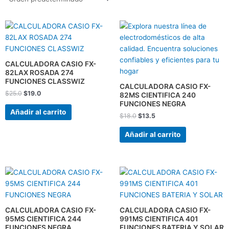
El
El
El
El
precio
precio
precio
precio
original
actual
original
actual
era:
es:
era:
es:
$25.0.
$19.0.
$18.0.
$13.5.
CALCULADORA CASIO FX-
82LAX ROSADA 274
FUNCIONES CLASSWIZ
CALCULADORA CASIO FX-
$
25.0
$
19.0
82MS CIENTIFICA 240
FUNCIONES NEGRA
Añadir al carrito
$
18.0
$
13.5
Añadir al carrito
El
El
El
El
precio
precio
precio
precio
original
actual
original
actual
era:
es:
era:
es:
$22.5.
$17.0.
$35.5.
$27.0.
CALCULADORA CASIO FX-
CALCULADORA CASIO FX-
95MS CIENTIFICA 244
991MS CIENTIFICA 401
FUNCIONES NEGRA
FUNCIONES BATERIA Y SOLAR