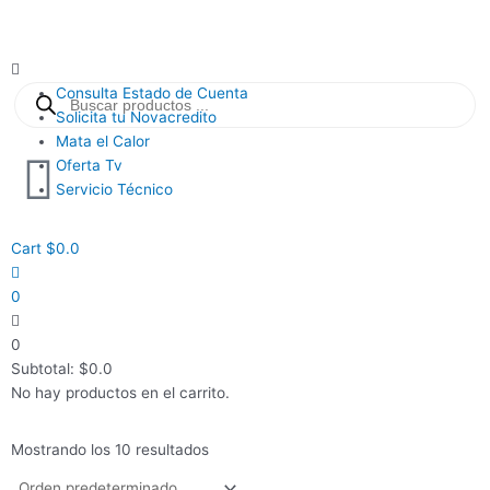
Ir
al
contenido
Main
Búsqueda
Menu
Consulta Estado de Cuenta
de
productos
Solicita tu Novacredito
Mata el Calor
Oferta Tv
Servicio Técnico
Cart
$
0.0
0
0
Subtotal:
$
0.0
No hay productos en el carrito.
Mostrando los 10 resultados