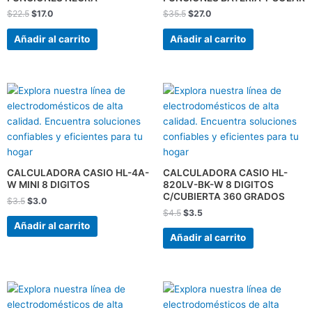
$
22.5
$
17.0
$
35.5
$
27.0
Añadir al carrito
Añadir al carrito
El
El
El
El
precio
precio
precio
precio
original
actual
original
actual
era:
es:
era:
es:
$3.5.
$3.0.
$4.5.
$3.5.
CALCULADORA CASIO HL-4A-
CALCULADORA CASIO HL-
W MINI 8 DIGITOS
820LV-BK-W 8 DIGITOS
C/CUBIERTA 360 GRADOS
$
3.5
$
3.0
$
4.5
$
3.5
Añadir al carrito
Añadir al carrito
El
El
El
El
precio
precio
precio
precio
original
actual
original
actual