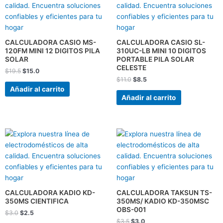
era:
es:
era:
es:
$19.5.
$15.0.
$11.0.
$8.5.
CALCULADORA CASIO MS-
CALCULADORA CASIO SL-
120FM MINI 12 DIGITOS PILA
310UC-LB MINI 10 DIGITOS
SOLAR
PORTABLE PILA SOLAR
CELESTE
$
19.5
$
15.0
$
11.0
$
8.5
Añadir al carrito
Añadir al carrito
El
El
El
El
precio
precio
precio
precio
original
actual
original
actual
era:
es:
era:
es:
$3.0.
$2.5.
$3.5.
$3.0.
CALCULADORA KADIO KD-
CALCULADORA TAKSUN TS-
350MS CIENTIFICA
350MS/ KADIO KD-350MSC
OBS-001
$
3.0
$
2.5
$
3.5
$
3.0