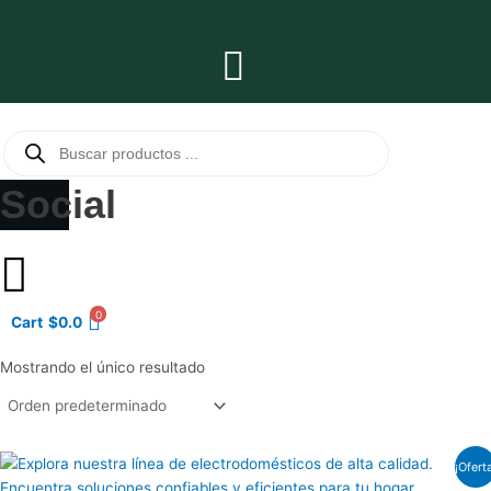
Ir
al
Main
contenido
Menu
Búsqueda
de
productos
Social
0
Cart
$
0.0
Mostrando el único resultado
El
El
¡Ofert
precio
precio