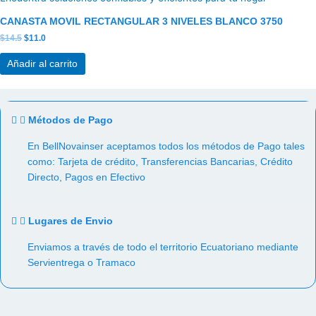
original
actual
era:
es:
CANASTA MOVIL RECTANGULAR 3 NIVELES BLANCO 3750
$14.5.
$11.0.
$
14.5
$
11.0
Añadir al carrito
Métodos de Pago
En BellNovainser aceptamos todos los métodos de Pago tales
como: Tarjeta de crédito, Transferencias Bancarias, Crédito
Directo, Pagos en Efectivo
Lugares de Envio
Enviamos a través de todo el territorio Ecuatoriano mediante
Servientrega o Tramaco