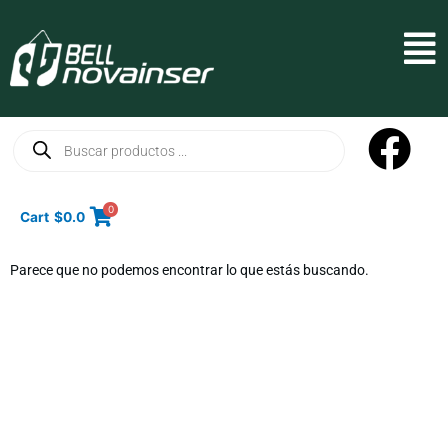
Ir
al
Mai
contenido
Men
Búsqueda
de
productos
0
Cart
$
0.0
Parece que no podemos encontrar lo que estás buscando.