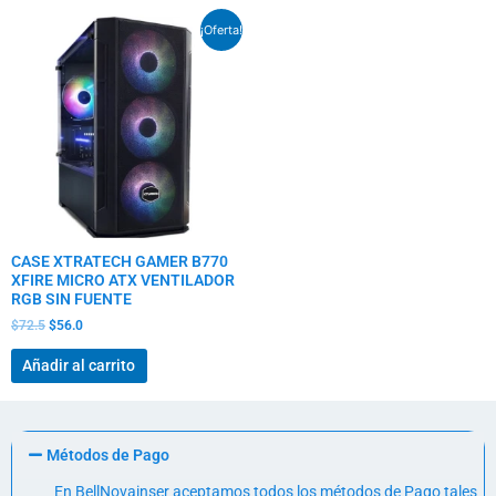
El
El
¡Oferta!
precio
precio
original
actual
era:
es:
$72.5.
$56.0.
CASE XTRATECH GAMER B770
XFIRE MICRO ATX VENTILADOR
RGB SIN FUENTE
$
72.5
$
56.0
Añadir al carrito
Métodos de Pago
En BellNovainser aceptamos todos los métodos de Pago tales