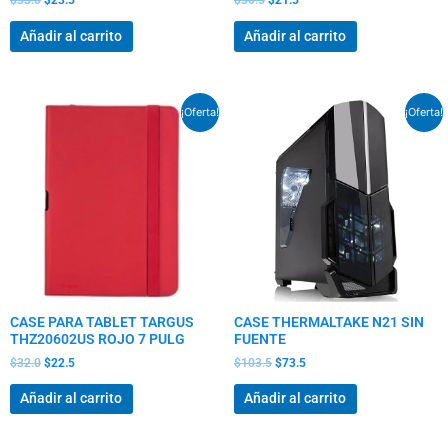
$
33.0
$
23.5
$
30.5
$
21.5
Añadir al carrito
Añadir al carrito
El
El
El
El
¡Oferta!
¡Oferta!
precio
precio
precio
precio
original
actual
original
actual
era:
es:
era:
es:
$32.0.
$22.5.
$103.5.
$73.5.
CASE PARA TABLET TARGUS
CASE THERMALTAKE N21 SIN
THZ20602US ROJO 7 PULG
FUENTE
$
32.0
$
22.5
$
103.5
$
73.5
Añadir al carrito
Añadir al carrito