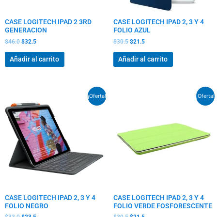
CASE LOGITECH IPAD 2 3RD
CASE LOGITECH IPAD 2, 3 Y 4
GENERACION
FOLIO AZUL
$
46.0
$
32.5
$
30.5
$
21.5
Añadir al carrito
Añadir al carrito
El
El
El
El
¡Oferta!
¡Oferta!
precio
precio
precio
precio
original
actual
original
actual
era:
es:
era:
es:
$33.0.
$23.5.
$30.5.
$21.5.
CASE LOGITECH IPAD 2, 3 Y 4
CASE LOGITECH IPAD 2, 3 Y 4
FOLIO NEGRO
FOLIO VERDE FOSFORESCENTE