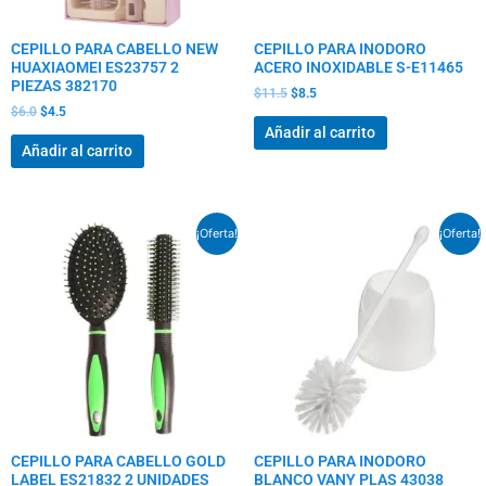
CEPILLO PARA CABELLO NEW
CEPILLO PARA INODORO
HUAXIAOMEI ES23757 2
ACERO INOXIDABLE S-E11465
PIEZAS 382170
$
11.5
$
8.5
$
6.0
$
4.5
Añadir al carrito
Añadir al carrito
El
El
El
El
¡Oferta!
¡Oferta!
precio
precio
precio
precio
original
actual
original
actual
era:
es:
era:
es:
$4.5.
$3.5.
$4.0.
$3.0.
CEPILLO PARA CABELLO GOLD
CEPILLO PARA INODORO
LABEL ES21832 2 UNIDADES
BLANCO VANY PLAS 43038