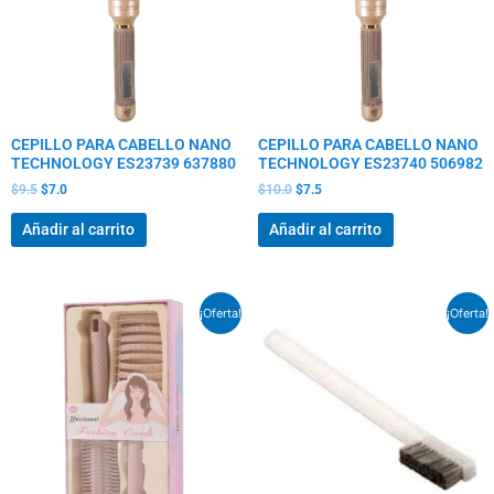
CEPILLO PARA CABELLO NANO
CEPILLO PARA CABELLO NANO
TECHNOLOGY ES23739 637880
TECHNOLOGY ES23740 506982
$
9.5
$
7.0
$
10.0
$
7.5
Añadir al carrito
Añadir al carrito
El
El
El
El
¡Oferta!
¡Oferta!
precio
precio
precio
precio
original
actual
original
actual
era:
es:
era:
es:
$6.0.
$4.5.
$11.5.
$8.5.