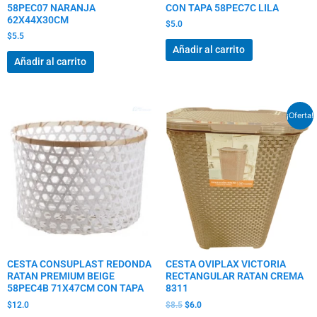
58PEC07 NARANJA
CON TAPA 58PEC7C LILA
62X44X30CM
$
5.0
$
5.5
Añadir al carrito
Añadir al carrito
El
El
¡Oferta!
precio
precio
original
actual
era:
es:
$8.5.
$6.0.
CESTA CONSUPLAST REDONDA
CESTA OVIPLAX VICTORIA
RATAN PREMIUM BEIGE
RECTANGULAR RATAN CREMA
58PEC4B 71X47CM CON TAPA
8311
$
12.0
$
8.5
$
6.0