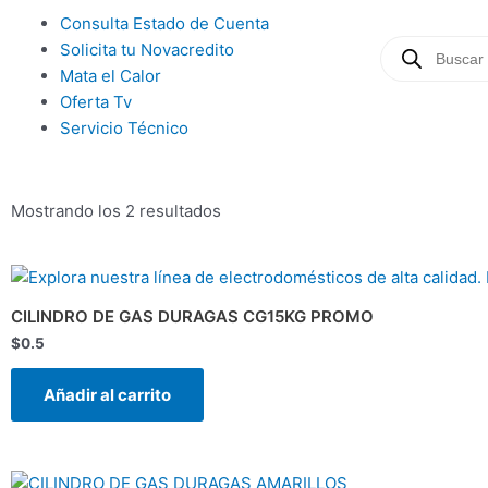
Ir
Main
Consulta Estado de Cuenta
al
Búsqueda
Menu
Solicita tu Novacredito
de
contenido
productos
Mata el Calor
Oferta Tv
Servicio Técnico
Mostrando los 2 resultados
CILINDRO DE GAS DURAGAS CG15KG PROMO
$
0.5
Añadir al carrito
El
El