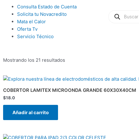
Ir
Main
Consulta Estado de Cuenta
al
Búsqueda
Menu
Solicita tu Novacredito
de
contenido
productos
Mata el Calor
Oferta Tv
Servicio Técnico
Mostrando los 21 resultados
COBERTOR LAMITEX MICROONDA GRANDE 60X30X40CM
$
18.0
Añadir al carrito
El
El