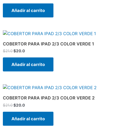
Añadir al carrito
El
El
precio
precio
original
actual
COBERTOR PARA IPAD 2/3 COLOR VERDE 1
era:
es:
$
21.0
$
20.0
$21.0.
$20.0.
Añadir al carrito
El
El
precio
precio
original
actual
COBERTOR PARA IPAD 2/3 COLOR VERDE 2
era:
es:
$
21.0
$
20.0
$21.0.
$20.0.
Añadir al carrito