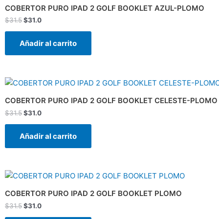
original
actual
COBERTOR PURO IPAD 2 GOLF BOOKLET AZUL-PLOMO
era:
es:
$
31.5
$
31.0
$31.5.
$31.0.
Añadir al carrito
El
El
precio
precio
original
actual
COBERTOR PURO IPAD 2 GOLF BOOKLET CELESTE-PLOMO
era:
es:
$
31.5
$
31.0
$31.5.
$31.0.
Añadir al carrito
El
El
precio
precio
original
actual
COBERTOR PURO IPAD 2 GOLF BOOKLET PLOMO
era:
es:
$
31.5
$
31.0
$31.5.
$31.0.