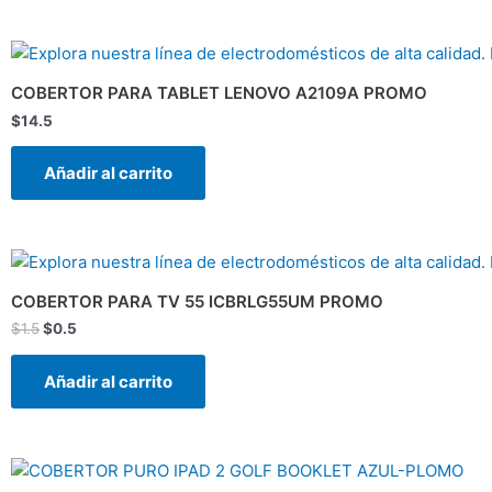
COBERTOR PARA TABLET LENOVO A2109A PROMO
$
14.5
Añadir al carrito
El
El
precio
precio
original
actual
COBERTOR PARA TV 55 ICBRLG55UM PROMO
era:
es:
$
1.5
$
0.5
$1.5.
$0.5.
Añadir al carrito
El
El
precio
precio