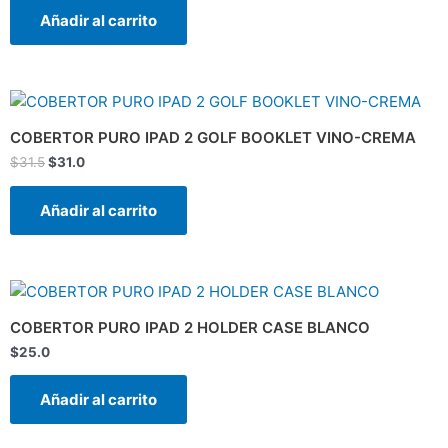
Añadir al carrito
El
El
precio
precio
original
actual
COBERTOR PURO IPAD 2 GOLF BOOKLET VINO-CREMA
era:
es:
$
31.5
$
31.0
$31.5.
$31.0.
Añadir al carrito
COBERTOR PURO IPAD 2 HOLDER CASE BLANCO
$
25.0
Añadir al carrito