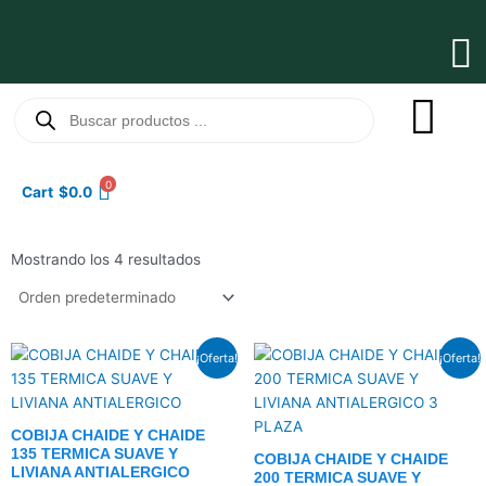
Ir
al
Ma
contenido
Me
Búsqueda
de
productos
0
Cart
$
0.0
Mostrando los 4 resultados
El
El
El
El
¡Oferta!
¡Oferta!
precio
precio
precio
precio
original
actual
original
actual
era:
es:
era:
es:
$38.0.
$31.5.
$47.0.
$36.5.
COBIJA CHAIDE Y CHAIDE
135 TERMICA SUAVE Y
COBIJA CHAIDE Y CHAIDE
LIVIANA ANTIALERGICO
200 TERMICA SUAVE Y