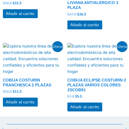
LIVIANA ANTIALERGICO 3
$
38.0
$
31.5
PLAZA
Añadir al carrito
$
47.0
$
36.5
Añadir al carrito
El
El
El
El
¡Oferta!
¡Oferta!
precio
precio
precio
precio
original
actual
original
actual
era:
es:
era:
es:
$16.5.
$11.5.
$7.5.
$5.5.
COBIJA COSTURIN
COBIJA ECLIPSE COSTURIN 2
FRANCHESCA 2 PLAZAS
PLAZAS VARIOS COLORES
2SCOB91
$
16.5
$
11.5
$
7.5
$
5.5
Añadir al carrito
Añadir al carrito