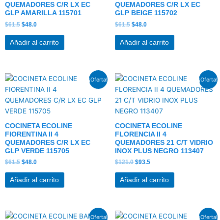
QUEMADORES C/R LX EC
QUEMADORES C/R LX EC
GLP AMARILLA 115701
GLP BEIGE 115702
$
61.5
$
48.0
$
61.5
$
48.0
Añadir al carrito
Añadir al carrito
El
El
El
El
¡Oferta!
¡Oferta!
precio
precio
precio
precio
original
actual
original
actual
era:
es:
era:
es:
$61.5.
$48.0.
$121.0.
$93.5.
COCINETA ECOLINE
COCINETA ECOLINE
FIORENTINA II 4
FLORENCIA II 4
QUEMADORES C/R LX EC
QUEMADORES 21 C/T VIDRIO
GLP VERDE 115705
INOX PLUS NEGRO 113407
$
61.5
$
48.0
$
121.0
$
93.5
Añadir al carrito
Añadir al carrito
El
El
El
El
¡Oferta!
¡Oferta!