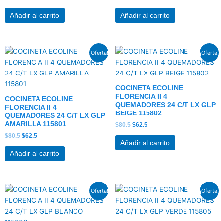
Añadir al carrito
Añadir al carrito
El
El
El
El
¡Oferta!
¡Oferta!
precio
precio
precio
precio
original
actual
original
actual
era:
es:
era:
es:
$80.5.
$62.5.
$80.5.
$62.5.
COCINETA ECOLINE
FLORENCIA II 4
COCINETA ECOLINE
QUEMADORES 24 C/T LX GLP
FLORENCIA II 4
BEIGE 115802
QUEMADORES 24 C/T LX GLP
AMARILLA 115801
$
80.5
$
62.5
$
80.5
$
62.5
Añadir al carrito
Añadir al carrito
El
El
El
El
¡Oferta!
¡Oferta!
precio
precio
precio
precio
original
actual
original
actual
era:
es:
era:
es:
$87.0.
$67.5.
$97.0.
$75.0.