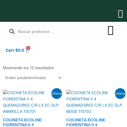
Ir
al
Ma
contenido
Me
Búsqueda
de
productos
0
Cart
$
0.0
Mostrando los 12 resultados
El
El
El
El
¡Oferta!
¡Oferta!
precio
precio
precio
precio
original
actual
original
actual
era:
es:
era:
es:
$61.5.
$48.0.
$61.5.
$48.0.
COCINETA ECOLINE
COCINETA ECOLINE
FIORENTINA II 4
FIORENTINA II 4