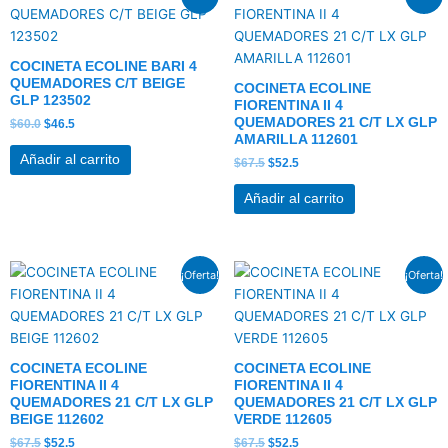
precio
precio
precio
precio
original
actual
original
actual
era:
es:
era:
es:
$60.0.
$46.5.
$67.5.
$52.5.
COCINETA ECOLINE BARI 4
QUEMADORES C/T BEIGE
COCINETA ECOLINE
GLP 123502
FIORENTINA II 4
QUEMADORES 21 C/T LX GLP
$
60.0
$
46.5
AMARILLA 112601
Añadir al carrito
$
67.5
$
52.5
Añadir al carrito
El
El
El
El
¡Oferta!
¡Oferta!
precio
precio
precio
precio
original
actual
original
actual
era:
es:
era:
es:
$67.5.
$52.5.
$67.5.
$52.5.
COCINETA ECOLINE
COCINETA ECOLINE
FIORENTINA II 4
FIORENTINA II 4
QUEMADORES 21 C/T LX GLP
QUEMADORES 21 C/T LX GLP
BEIGE 112602
VERDE 112605
$
67.5
$
52.5
$
67.5
$
52.5