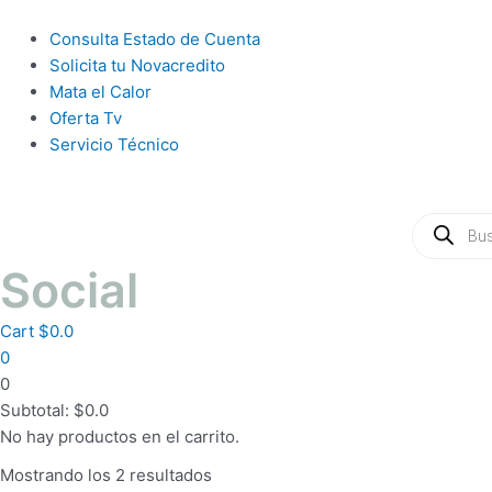
Ir
al
Main
Consulta Estado de Cuenta
contenido
Menu
Solicita tu Novacredito
Mata el Calor
Oferta Tv
Servicio Técnico
Búsqueda
de
productos
Social
Cart
$
0.0
0
0
Subtotal:
$
0.0
No hay productos en el carrito.
Mostrando los 2 resultados