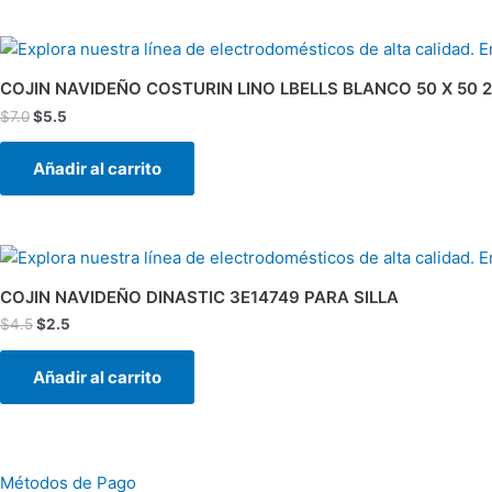
El
El
precio
precio
original
actual
COJIN NAVIDEÑO COSTURIN LINO LBELLS BLANCO 50 X 50 2
era:
es:
$
7.0
$
5.5
$7.0.
$5.5.
Añadir al carrito
El
El
precio
precio
original
actual
COJIN NAVIDEÑO DINASTIC 3E14749 PARA SILLA
era:
es:
$
4.5
$
2.5
$4.5.
$2.5.
Añadir al carrito
Métodos de Pago