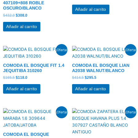
407109+808 ROBLE
OSCURO/BLANCO
Añadir al carrito
$
432.0
$
308.0
Añadir al carrito
El
El
El
El
¡Oferta!
¡Oferta!
precio
precio
precio
precio
original
actual
original
actual
era:
es:
era:
es:
COMODA EL BOSQUE FIT 1.4
COMODA EL BOSQUE LIAN
$165.5.
$118.0.
$414.5.
$295.5.
JEQUITIBA 310260
A2038 WALNUT/BLANCO
$
165.5
$
118.0
$
414.5
$
295.5
Añadir al carrito
Añadir al carrito
El
El
El
El
¡Oferta!
¡Oferta!
precio
precio
precio
precio
original
actual
original
actual
era:
es:
era:
es:
$263.5.
$187.5.
$162.5.
$126.0.
COMODA EL BOSQUE