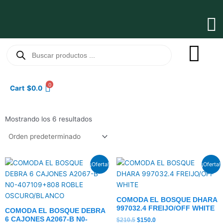
Ir
al
Ma
contenido
Me
Búsqueda
de
productos
0
Cart
$
0.0
Mostrando los 6 resultados
El
El
El
El
¡Oferta!
¡Oferta!
precio
precio
precio
precio
original
actual
original
actual
era:
es:
era:
es:
$432.0.
$308.0.
$210.5.
$150.0.
COMODA EL BOSQUE DHARA
997032.4 FREIJO/OFF WHITE
COMODA EL BOSQUE DEBRA
6 CAJONES A2067-B N0-
$
210.5
$
150.0