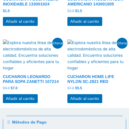
INOXIDABLE 133001024
AMERICANO 143001005
$
1.5
$
2.0
$
1.5
Añadir al carrito
Añadir al carrito
El
El
El
El
¡Oferta!
¡Oferta!
precio
precio
precio
precio
original
actual
original
actual
era:
es:
era:
es:
$9.0.
$7.0.
$7.0.
$5.5.
CUCHARON LEONARDO
CUCHARON HOME LIFE
PARA SOPA ZANETTI 107214
NYLON SC-2821 RED
$
9.0
$
7.0
$
7.0
$
5.5
Añadir al carrito
Añadir al carrito
Métodos de Pago