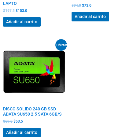
LAPTO
$
94.0
$
73.0
$
197.5
$
153.0
Añadir al carrito
Añadir al carrito
El
El
¡Oferta!
precio
precio
original
actual
era:
es:
$69.0.
$53.5.
DISCO SOLIDO 240 GB SSD
ADATA SU650 2.5 SATA 6GB/S
$
69.0
$
53.5
Añadir al carrito