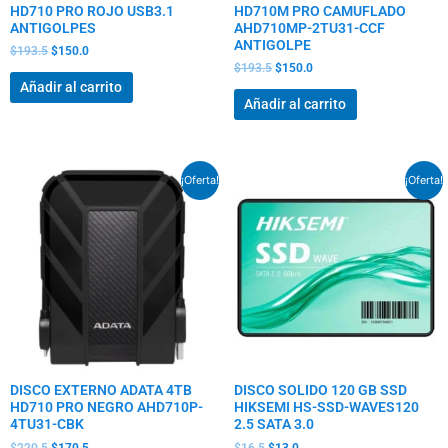
HD710 PRO ROJO USB3.1
HD710M PRO CAMUFLADO
ANTIGOLPES
AHD710MP-2TU31-CCF
ANTIGOLPE
$
193.5
$
150.0
$
193.5
$
150.0
Añadir al carrito
Añadir al carrito
El
El
El
El
¡Oferta!
¡Oferta!
precio
precio
precio
precio
original
actual
original
actual
era:
es:
era:
es:
$220.5.
$170.5.
$16.5.
$13.0.
DISCO EXTERNO ADATA 4TB
DISCO SOLIDO 120 GB SSD
HD710 PRO NEGRO AHD710P-
HIKSEMI HS-SSD-WAVES120
4TU31-CBK
2.5 SATA 3.0
$
220.5
$
170.5
$
16.5
$
13.0