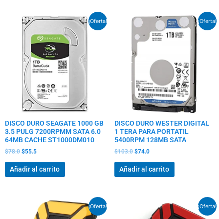
El
El
El
El
¡Oferta!
¡Oferta!
precio
precio
precio
precio
original
actual
original
actual
era:
es:
era:
es:
$78.0.
$55.5.
$103.0.
$74.0.
DISCO DURO SEAGATE 1000 GB
DISCO DURO WESTER DIGITAL
3.5 PULG 7200RPMM SATA 6.0
1 TERA PARA PORTATIL
64MB CACHE ST1000DM010
5400RPM 128MB SATA
$
78.0
$
55.5
$
103.0
$
74.0
Añadir al carrito
Añadir al carrito
El
El
El
El
¡Oferta!
¡Oferta!
precio
precio
precio
precio
original
actual
original
actual