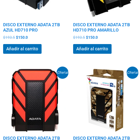
DISCO EXTERNO ADATA 2TB
DISCO EXTERNO ADATA 2TB
AZUL HD710 PRO
HD710 PRO AMARILLO
$
193.5
$
150.0
$
193.5
$
150.0
Añadir al carrito
Añadir al carrito
El
El
El
El
¡Oferta!
¡Oferta!
precio
precio
precio
precio
original
actual
original
actual
era:
es:
era:
es:
$193.5.
$150.0.
$193.5.
$150.0.
DISCO EXTERNO ADATA 2TB
DISCO EXTERNO ADATA 2TB