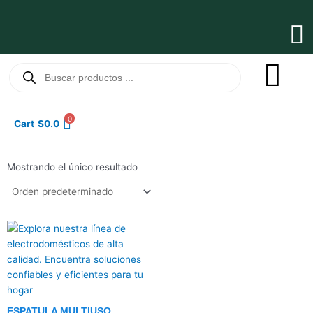
Ir
al
Ma
contenido
Me
Búsqueda
de
productos
0
Cart
$
0.0
Mostrando el único resultado
ESPATULA MULTIUSO