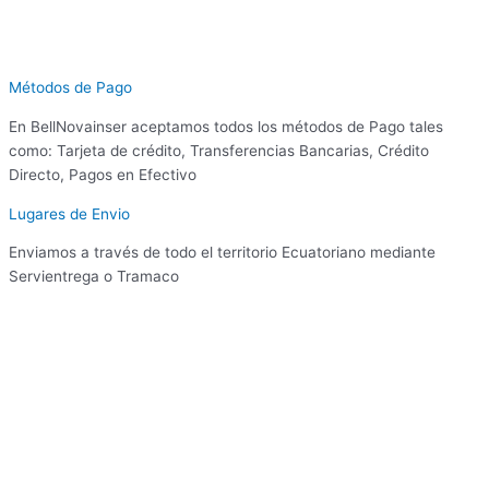
Métodos de Pago
En BellNovainser aceptamos todos los métodos de Pago tales
como: Tarjeta de crédito, Transferencias Bancarias, Crédito
Directo, Pagos en Efectivo
Lugares de Envio
Enviamos a través de todo el territorio Ecuatoriano mediante
Servientrega o Tramaco
Necesitas Ayuda?
Platica conmigo
Iniciar Conversación
El equipo responde normalmente en algunos minutos
Odalys
Ventas
Eder
Ventas
Garantias