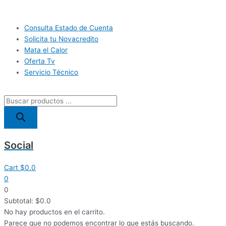
Ir
Búsqueda
al
de
Main
contenido
productos
Consulta Estado de Cuenta
Menu
Solicita tu Novacredito
Mata el Calor
Oferta Tv
Servicio Técnico
Social
Cart
$
0.0
0
0
Subtotal:
$
0.0
No hay productos en el carrito.
Parece que no podemos encontrar lo que estás buscando.