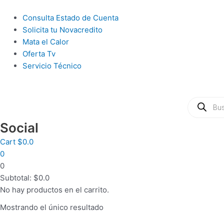
Ir
al
Main
Consulta Estado de Cuenta
contenido
Menu
Solicita tu Novacredito
Mata el Calor
Oferta Tv
Servicio Técnico
Búsqueda
de
productos
Social
Cart
$
0.0
0
0
Subtotal:
$
0.0
No hay productos en el carrito.
Mostrando el único resultado