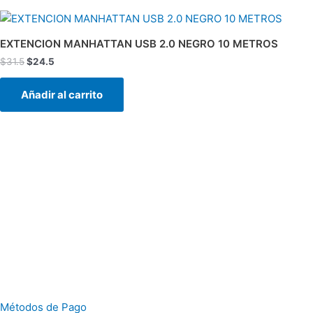
El
El
precio
precio
original
actual
EXTENCION MANHATTAN USB 2.0 NEGRO 10 METROS
era:
es:
$
31.5
$
24.5
$31.5.
$24.5.
Añadir al carrito
Métodos de Pago