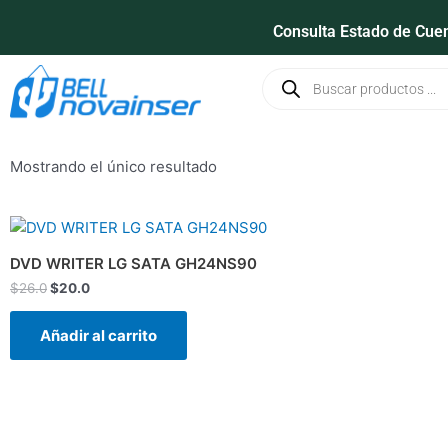
Ir
Consulta Estado de Cue
al
contenido
Búsqueda
de
productos
Mostrando el único resultado
El
El
precio
precio
original
actual
DVD WRITER LG SATA GH24NS90
era:
es:
$
26.0
$
20.0
$26.0.
$20.0.
Añadir al carrito