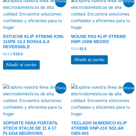
¡Oferta!
¡Oferta!
precio
precio
precio
precio
original
actual
original
actual
era:
es:
era:
es:
$13.0.
$10.0.
$7.0.
$5.5.
ESTUCHE KLIP XTREME KSN-
MOUSE PAD KLIP XTREME
110PK 10.2 ROSA/LILA
KMP-100B NEGRO
REVERSIBLE
$
7.0
$
5.5
$
13.0
$
10.0
Añadir al carrito
Añadir al carrito
El
El
El
El
¡Oferta!
¡Oferta!
precio
precio
precio
precio
original
actual
original
actual
era:
es:
era:
es:
$13.5.
$10.5.
$19.5.
$17.0.
SOPORTE PARA PORTATIL
TECLADO NUMERICO KLIP
XTECH XTA130 DE 11 A 17
XTREME KNP-210 SOLAR
PLGDA NEGR/GRIS
OBS-001