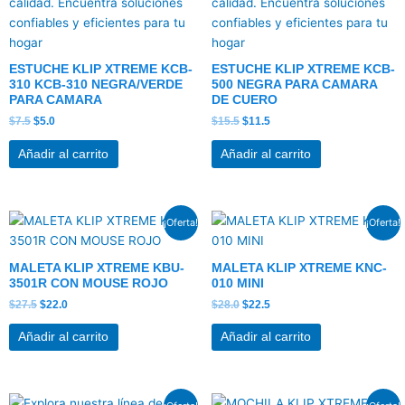
era:
es:
era:
es:
$7.5.
$5.0.
$15.5.
$11.5.
ESTUCHE KLIP XTREME KCB-
ESTUCHE KLIP XTREME KCB-
310 KCB-310 NEGRA/VERDE
500 NEGRA PARA CAMARA
PARA CAMARA
DE CUERO
$
7.5
$
5.0
$
15.5
$
11.5
Añadir al carrito
Añadir al carrito
El
El
El
El
¡Oferta!
¡Oferta!
precio
precio
precio
precio
original
actual
original
actual
era:
es:
era:
es:
MALETA KLIP XTREME KBU-
MALETA KLIP XTREME KNC-
$27.5.
$22.0.
$28.0.
$22.5.
3501R CON MOUSE ROJO
010 MINI
$
27.5
$
22.0
$
28.0
$
22.5
Añadir al carrito
Añadir al carrito
El
El
El
El