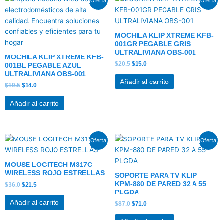
¡Oferta!
¡Oferta!
precio
precio
precio
precio
original
actual
original
actual
era:
es:
era:
es:
$19.5.
$14.0.
$20.5.
$15.0.
MOCHILA KLIP XTREME KFB-
001GR PEGABLE GRIS
ULTRALIVIANA OBS-001
MOCHILA KLIP XTREME KFB-
$
20.5
$
15.0
001BL PEGABLE AZUL
ULTRALIVIANA OBS-001
Añadir al carrito
$
19.5
$
14.0
Añadir al carrito
El
El
El
El
¡Oferta!
¡Oferta!
precio
precio
precio
precio
original
actual
original
actual
era:
es:
era:
es:
MOUSE LOGITECH M317C
$36.0.
$21.5.
$87.0.
$71.0.
WIRELESS ROJO ESTRELLAS
SOPORTE PARA TV KLIP
KPM-880 DE PARED 32 A 55
$
36.0
$
21.5
PLGDA
Añadir al carrito
$
87.0
$
71.0