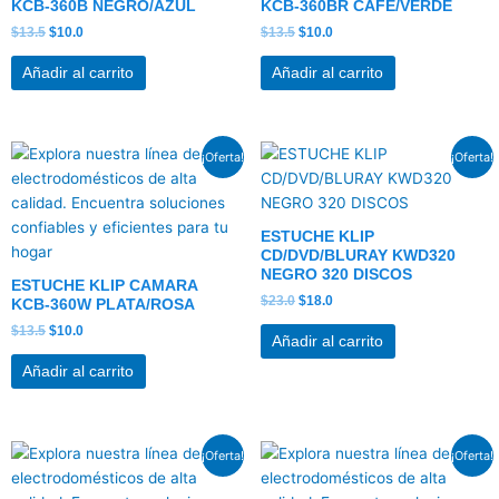
KCB-360B NEGRO/AZUL
KCB-360BR CAFE/VERDE
$
13.5
$
10.0
$
13.5
$
10.0
Añadir al carrito
Añadir al carrito
El
El
El
El
¡Oferta!
¡Oferta!
precio
precio
precio
precio
original
actual
original
actual
era:
es:
era:
es:
$13.5.
$10.0.
$23.0.
$18.0.
ESTUCHE KLIP
CD/DVD/BLURAY KWD320
NEGRO 320 DISCOS
ESTUCHE KLIP CAMARA
$
23.0
$
18.0
KCB-360W PLATA/ROSA
$
13.5
$
10.0
Añadir al carrito
Añadir al carrito
El
El
El
El
¡Oferta!
¡Oferta!
precio
precio
precio
precio
original
actual
original
actual