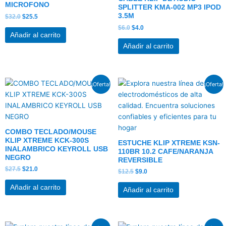
MICROFONO
SPLITTER KMA-002 MP3 IPOD
3.5M
$
32.0
$
25.5
$
6.0
$
4.0
Añadir al carrito
Añadir al carrito
El
El
El
El
¡Oferta!
¡Oferta!
precio
precio
precio
precio
original
actual
original
actual
era:
es:
era:
es:
$27.5.
$21.0.
$12.5.
$9.0.
COMBO TECLADO/MOUSE
KLIP XTREME KCK-300S
ESTUCHE KLIP XTREME KSN-
INALAMBRICO KEYROLL USB
110BR 10.2 CAFE/NARANJA
NEGRO
REVERSIBLE
$
27.5
$
21.0
$
12.5
$
9.0
Añadir al carrito
Añadir al carrito
El
El
El
El