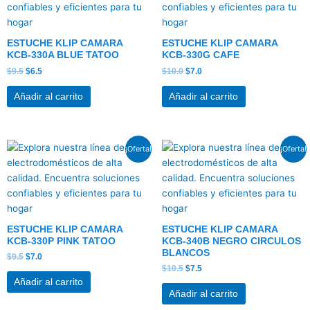
$9.5.
$6.5.
$10.0.
$7.0.
ESTUCHE KLIP CAMARA
ESTUCHE KLIP CAMARA
KCB-330A BLUE TATOO
KCB-330G CAFE
$
9.5
$
6.5
$
10.0
$
7.0
Añadir al carrito
Añadir al carrito
El
El
El
El
¡Oferta!
¡Oferta!
precio
precio
precio
precio
original
actual
original
actual
era:
es:
era:
es:
$9.5.
$7.0.
$10.5.
$7.5.
ESTUCHE KLIP CAMARA
ESTUCHE KLIP CAMARA
KCB-330P PINK TATOO
KCB-340B NEGRO CIRCULOS
BLANCOS
$
9.5
$
7.0
$
10.5
$
7.5
Añadir al carrito
Añadir al carrito