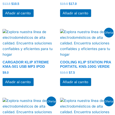
$
13.5
$
10.5
$
19.5
$
17.0
Añadir al carrito
Añadir al carrito
El
El
¡Oferta!
precio
precio
original
actual
era:
es:
$10.5.
$7.5.
CARGADOR KLIP XTREME
COOLING KLIP STATION PRA
KMA-501 USB MP3 IPOD
PORTATIL KNS-100G VERDE
$
9.0
$
10.5
$
7.5
Añadir al carrito
Añadir al carrito
El
El
El
El
¡Oferta!
¡Oferta!
precio
precio
precio
precio
original
actual
original
actual
era:
es:
era:
es: