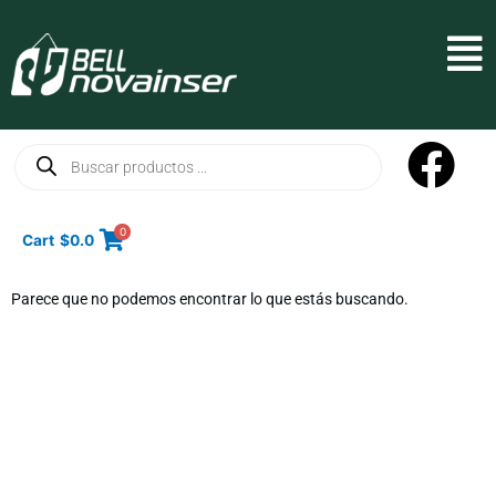
Ir
al
Mai
contenido
Men
Búsqueda
de
productos
0
Cart
$
0.0
Parece que no podemos encontrar lo que estás buscando.