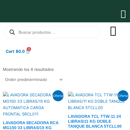
Ir
al
Ma
contenido
Me
Búsqueda
de
productos
0
Cart
$
0.0
Mostrando los 4 resultados
El
El
El
El
¡Oferta!
¡Oferta!
precio
precio
precio
precio
original
actual
original
actual
era:
es:
era:
es:
$698.5.
$540.5.
$291.5.
$225.5.
LAVADORA TCL TTW-11 24
LIBRAS/11 KG DOBLE
LAVADORA SECADORA RCA
TANQUE BLANCA 5TCLL00
MG150 33 LIBRAS/15 KG