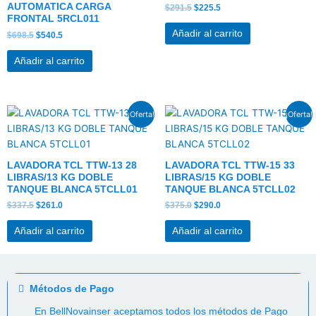
AUTOMATICA CARGA
$
291.5
$
225.5
FRONTAL 5RCL011
Añadir al carrito
$
698.5
$
540.5
Añadir al carrito
El
El
El
El
¡Oferta!
¡Oferta!
precio
precio
precio
precio
original
actual
original
actual
era:
es:
era:
es:
$337.5.
$261.0.
$375.0.
$290.0.
LAVADORA TCL TTW-13 28
LAVADORA TCL TTW-15 33
LIBRAS/13 KG DOBLE
LIBRAS/15 KG DOBLE
TANQUE BLANCA 5TCLL01
TANQUE BLANCA 5TCLL02
$
337.5
$
261.0
$
375.0
$
290.0
Añadir al carrito
Añadir al carrito
Métodos de Pago
En BellNovainser aceptamos todos los métodos de Pago