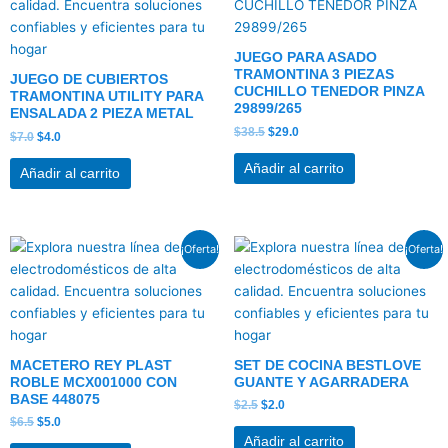
era:
es:
era:
es:
$7.0.
$4.0.
$38.5.
$29.0.
JUEGO PARA ASADO
TRAMONTINA 3 PIEZAS
JUEGO DE CUBIERTOS
CUCHILLO TENEDOR PINZA
TRAMONTINA UTILITY PARA
29899/265
ENSALADA 2 PIEZA METAL
$
38.5
$
29.0
$
7.0
$
4.0
Añadir al carrito
Añadir al carrito
El
El
El
El
¡Oferta!
¡Oferta!
precio
precio
precio
precio
original
actual
original
actual
era:
es:
era:
es:
$6.5.
$5.0.
$2.5.
$2.0.
MACETERO REY PLAST
SET DE COCINA BESTLOVE
ROBLE MCX001000 CON
GUANTE Y AGARRADERA
BASE 448075
$
2.5
$
2.0
$
6.5
$
5.0
Añadir al carrito