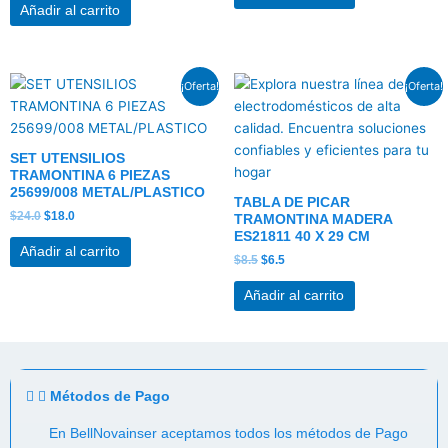
Añadir al carrito
El
El
El
El
¡Oferta!
¡Oferta!
precio
precio
precio
precio
original
actual
original
actual
era:
es:
era:
es:
$24.0.
$18.0.
$8.5.
$6.5.
SET UTENSILIOS
TRAMONTINA 6 PIEZAS
25699/008 METAL/PLASTICO
TABLA DE PICAR
$
24.0
$
18.0
TRAMONTINA MADERA
ES21811 40 X 29 CM
Añadir al carrito
$
8.5
$
6.5
Añadir al carrito
Métodos de Pago
En BellNovainser aceptamos todos los métodos de Pago