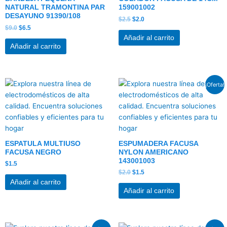
NATURAL TRAMONTINA PAR
159001002
DESAYUNO 91390/108
$
2.5
$
2.0
$
9.0
$
6.5
Añadir al carrito
Añadir al carrito
El
El
¡Oferta!
precio
precio
original
actual
era:
es:
$2.0.
$1.5.
ESPATULA MULTIUSO
ESPUMADERA FACUSA
FACUSA NEGRO
NYLON AMERICANO
143001003
$
1.5
$
2.0
$
1.5
Añadir al carrito
Añadir al carrito
El
El
El
El