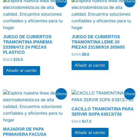
¡Oferta!
¡Oferta!
precio
precio
precio
precio
original
actual
original
actual
era:
es:
era:
es:
$20.0.
$15.5.
$10.5.
$8.0.
JUEGO DE CUBIERTOS
JUEGO DE CUBIERTOS
TRAMONTINA IPANEMA
TRAMONTINA LEME 20
23398/472 24 PIEZAS
PIEZAS 23198/918 265605
PLASTICO
$
10.5
$
8.0
$
20.0
$
15.5
Añadir al carrito
Añadir al carrito
El
El
El
El
¡Oferta!
¡Oferta!
precio
precio
precio
precio
original
actual
original
actual
era:
es:
era:
es:
CACILLO TRAMONTINA PARA
$14.0.
$11.0.
$24.5.
$17.5.
SERVIR SOPA 63813/730
$
24.5
$
17.5
MAJADOR DE PAPA
Añadir al carrito
PRIMAVERA FACUSA