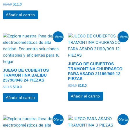
$
14.0
$
11.0
Añadir al carrito
El
El
El
El
¡Oferta!
¡Oferta!
precio
precio
precio
precio
original
actual
original
actual
era:
es:
era:
es:
$13.5.
$10.0.
$24.0.
$18.0.
JUEGO DE CUBIERTOS
TRAMONTINA CHURRASCO
JUEGO DE CUBIERTOS
PARA ASADO 21199/909 12
TRAMONTINA BALIBU
PIEZAS
23798/046 24 PIEZAS
$
24.0
$
18.0
$
13.5
$
10.0
Añadir al carrito
Añadir al carrito
El
El
El
El
¡Oferta!
¡Oferta!
precio
precio
precio
precio
original
actual
original
actual