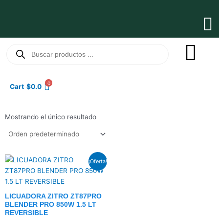
Ir
al
Ma
contenido
Me
Búsqueda
de
productos
0
Cart
$
0.0
Mostrando el único resultado
El
El
¡Oferta!
precio
precio
original
actual
era:
es:
$101.0.
$77.5.
LICUADORA ZITRO ZT87PRO
BLENDER PRO 850W 1.5 LT
REVERSIBLE