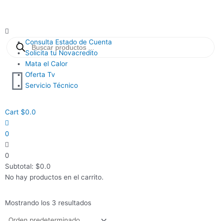
Ir
al
contenido
Main
Búsqueda
Menu
Consulta Estado de Cuenta
de
productos
Solicita tu Novacredito
Mata el Calor
Oferta Tv
Servicio Técnico
Cart
$
0.0
0
0
Subtotal:
$
0.0
No hay productos en el carrito.
Mostrando los 3 resultados