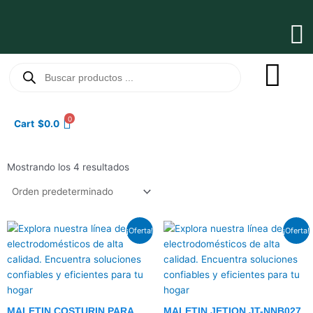
Ir
al
Ma
contenido
Me
Búsqueda
de
productos
0
Cart
$
0.0
Mostrando los 4 resultados
El
El
El
El
¡Oferta!
¡Oferta!
precio
precio
precio
precio
original
actual
original
actual
era:
es:
era:
es:
$5.0.
$4.0.
$15.5.
$11.5.
MALETIN COSTURIN PARA
MALETIN JETION JT-NNB027