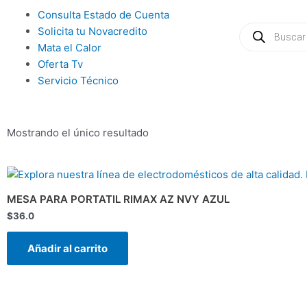
Ir
Main
Consulta Estado de Cuenta
al
Búsqueda
Menu
Solicita tu Novacredito
de
contenido
productos
Mata el Calor
Oferta Tv
Servicio Técnico
Mostrando el único resultado
MESA PARA PORTATIL RIMAX AZ NVY AZUL
$
36.0
Añadir al carrito