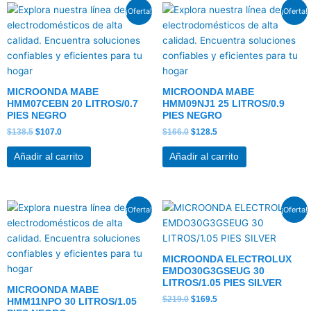
El
El
El
El
¡Oferta!
¡Oferta!
precio
precio
precio
precio
original
actual
original
actual
era:
es:
era:
es:
$138.5.
$107.0.
$166.0.
$128.5.
MICROONDA MABE
MICROONDA MABE
HMM07CEBN 20 LITROS/0.7
HMM09NJ1 25 LITROS/0.9
PIES NEGRO
PIES NEGRO
$
138.5
$
107.0
$
166.0
$
128.5
Añadir al carrito
Añadir al carrito
El
El
El
El
¡Oferta!
¡Oferta!
precio
precio
precio
precio
original
actual
original
actual
era:
es:
era:
es:
$189.0.
$146.5.
$219.0.
$169.5.
MICROONDA ELECTROLUX
EMDO30G3GSEUG 30
LITROS/1.05 PIES SILVER
MICROONDA MABE
$
219.0
$
169.5
HMM11NPO 30 LITROS/1.05