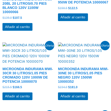
950W DE POTENCIA 10000067
20BL 20 LITROS/0.70 PIES
BLANCO 120V 1100W
$
158.5
$
122.5
10000066
Añadir al carrito
$
139.0
$
107.5
Añadir al carrito
El
El
El
El
¡Oferta!
¡Oferta!
precio
precio
precio
precio
original
actual
original
actual
era:
es:
era:
es:
$215.5.
$166.5.
$234.0.
$181.0.
MICROONDA INDURAMA MWI-
MICROONDA INDURAMA MWI-
30CR 30 LITROS/1.05 PIES
30NE 30 LITROS/1.05 PIES
CROMADO 120V 1000W DE
NEGRO 120V 1500W
POTENCIA 10000070
10000352
$
215.5
$
166.5
$
234.0
$
181.0
Añadir al carrito
Añadir al carrito