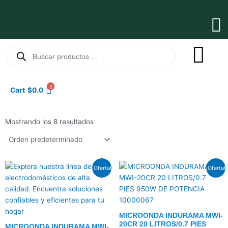
Ir
al
Ma
contenido
Me
Búsqueda
de
productos
0
Cart
$
0.0
Mostrando los 8 resultados
El
El
El
El
¡Oferta!
¡Oferta!
precio
precio
precio
precio
original
actual
original
actual
era:
es:
era:
es:
$139.0.
$107.5.
$158.5.
$122.5.
MICROONDA INDURAMA MWI-
20CR 20 LITROS/0.7 PIES
MICROONDA INDURAMA MWI-