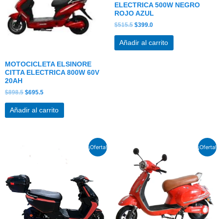
ELECTRICA 500W NEGRO
ROJO AZUL
$
515.5
$
399.0
Añadir al carrito
MOTOCICLETA ELSINORE
CITTA ELECTRICA 800W 60V
20AH
$
898.5
$
695.5
Añadir al carrito
El
El
El
El
¡Oferta!
¡Oferta!
precio
precio
precio
precio
original
actual
original
actual
era:
es:
era:
es:
$904.5.
$700.0.
$1,008.5.
$780.5.