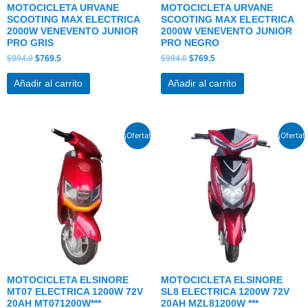
MOTOCICLETA URVANE
MOTOCICLETA URVANE
SCOOTING MAX ELECTRICA
SCOOTING MAX ELECTRICA
2000W VENEVENTO JUNIOR
2000W VENEVENTO JUNIOR
PRO GRIS
PRO NEGRO
$
994.0
$
769.5
$
994.0
$
769.5
Añadir al carrito
Añadir al carrito
El
El
El
El
¡Oferta!
¡Oferta!
precio
precio
precio
precio
original
actual
original
actual
era:
es:
era:
es:
$1,367.0.
$1,045.5.
$1,367.0.
$1,045.5.
MOTOCICLETA ELSINORE
MOTOCICLETA ELSINORE
MT07 ELECTRICA 1200W 72V
SL8 ELECTRICA 1200W 72V
20AH MT071200W***
20AH MZL81200W ***