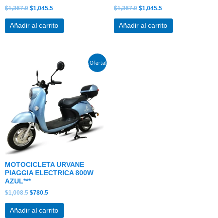
$
1,367.0
$
1,045.5
$
1,367.0
$
1,045.5
Añadir al carrito
Añadir al carrito
El
El
¡Oferta!
precio
precio
original
actual
era:
es:
$1,008.5.
$780.5.
MOTOCICLETA URVANE
PIAGGIA ELECTRICA 800W
AZUL***
$
1,008.5
$
780.5
Añadir al carrito