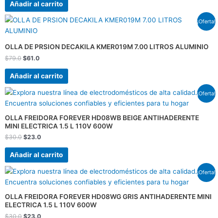
Añadir al carrito
El
El
¡Oferta!
precio
precio
original
actual
era:
es:
OLLA DE PRSION DECAKILA KMER019M 7.00 LITROS ALUMINIO
$79.0.
$61.0.
$
79.0
$
61.0
Añadir al carrito
El
El
¡Oferta!
precio
precio
original
actual
era:
es:
OLLA FREIDORA FOREVER HD08WB BEIGE ANTIHADERENTE
$30.0.
$23.0.
MINI ELECTRICA 1.5 L 110V 600W
$
30.0
$
23.0
Añadir al carrito
El
El
¡Oferta!
precio
precio
original
actual
era:
es:
OLLA FREIDORA FOREVER HD08WG GRIS ANTIHADERENTE MINI
$30.0.
$23.0.
ELECTRICA 1.5 L 110V 600W
$
30.0
$
23.0