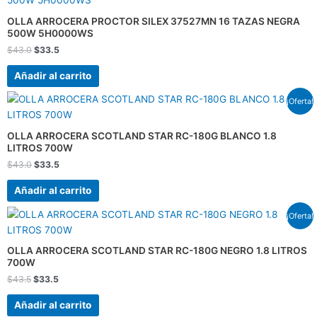
original
actual
era:
es:
OLLA ARROCERA PROCTOR SILEX 37527MN 16 TAZAS NEGRA
$43.0.
$33.5.
500W 5H0000WS
$
43.0
$
33.5
Añadir al carrito
El
El
¡Oferta!
precio
precio
original
actual
era:
es:
OLLA ARROCERA SCOTLAND STAR RC-180G BLANCO 1.8
$43.0.
$33.5.
LITROS 700W
$
43.0
$
33.5
Añadir al carrito
El
El
¡Oferta!
precio
precio
original
actual
era:
es:
OLLA ARROCERA SCOTLAND STAR RC-180G NEGRO 1.8 LITROS
$43.5.
$33.5.
700W
$
43.5
$
33.5
Añadir al carrito