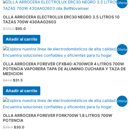
El
El
¡Oferta!
precio
precio
original
actual
era:
es:
OLLA ARROCERA ELECTROLUX ERC30 NEGRO 3.5 LITROS 10
$123.0.
$95.0.
TAZAS 700W 430AAG2603
$
123.0
$
95.0
Añadir al carrito
El
El
¡Oferta!
precio
precio
original
actual
era:
es:
OLLA ARROCERA FOREVER CFXB40-A700WCR 4 LITROS 700W
$41.0.
$31.5.
POTENCIA VAPORERA TAPA DE ALUMINIO CUCHARA Y TAZA DE
MEDICION
$
41.0
$
31.5
Añadir al carrito
El
El
¡Oferta!
precio
precio
original
actual
era:
es:
OLLA ARROCERA FOREVER FORK700W 1.8 LITROS 700W
$39.0.
$30.0.
POTENCIA
$
39.0
$
30.0