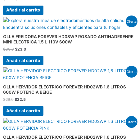
Añadir al carrito
El
El
¡Oferta!
precio
precio
original
actual
era:
es:
OLLA FREIDORA FOREVER HD08WP ROSADO ANTIHADERENRE
$30.0.
$23.0.
MINI ELECTRICA 1.5 L 110V 600W
$
30.0
$
23.0
Añadir al carrito
El
El
¡Oferta!
precio
precio
original
actual
era:
es:
OLLA HERVIDOR ELECTRICO FOREVER HD02WB 1,6 LITROS
$29.0.
$22.5.
600W POTENCIA BEIGE
$
29.0
$
22.5
Añadir al carrito
El
El
¡Oferta!
precio
precio
original
actual
era:
es:
OLLA HERVIDOR ELECTRICO FOREVER HD02WP 1.6 LITROS