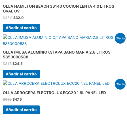
era:
es:
OLLA HAMILTON BEACH 33140 COCION LENTA 4.0 LITROS
$45.0.
$32.0.
OVAL UV
$
45.0
$
32.0
Añadir al carrito
El
El
¡Oferta!
precio
precio
original
actual
era:
es:
OLLA IMUSA ALUMINIO C/TAPA BANO MARIA 2.8 LITROS
$31.5.
$24.5.
5850000588
$
31.5
$
24.5
Añadir al carrito
El
El
¡Oferta!
precio
precio
original
actual
OLLA ARROCERA ELECTROLUX ECC20 1.8L PANEL LED
era:
es:
$
61.5
$
47.5
$61.5.
$47.5.
Añadir al carrito