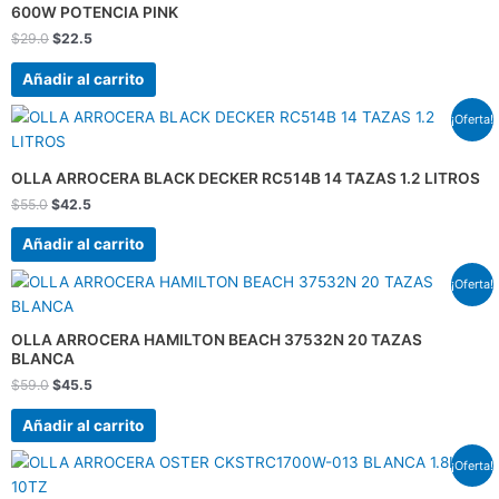
$29.0.
$22.5.
600W POTENCIA PINK
$
29.0
$
22.5
Añadir al carrito
El
El
¡Oferta!
precio
precio
original
actual
era:
es:
OLLA ARROCERA BLACK DECKER RC514B 14 TAZAS 1.2 LITROS
$55.0.
$42.5.
$
55.0
$
42.5
Añadir al carrito
El
El
¡Oferta!
precio
precio
original
actual
era:
es:
OLLA ARROCERA HAMILTON BEACH 37532N 20 TAZAS
$59.0.
$45.5.
BLANCA
$
59.0
$
45.5
Añadir al carrito
El
El
¡Oferta!
precio
precio
original
actual