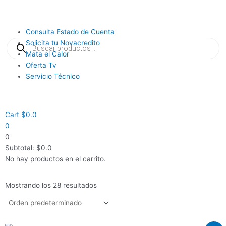
Ir
al
contenido
Main
Consulta Estado de Cuenta
Búsqueda
Menu
Solicita tu Novacredito
de
productos
Mata el Calor
Oferta Tv
Servicio Técnico
Cart
$
0.0
0
0
Subtotal:
$
0.0
No hay productos en el carrito.
Mostrando los 28 resultados