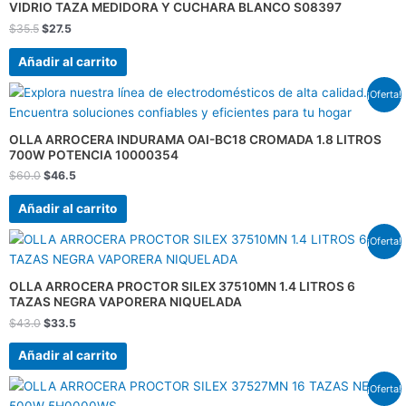
VIDRIO TAZA MEDIDORA Y CUCHARA BLANCO S08397
$
35.5
$
27.5
Añadir al carrito
El
El
¡Oferta!
precio
precio
original
actual
era:
es:
OLLA ARROCERA INDURAMA OAI-BC18 CROMADA 1.8 LITROS
$60.0.
$46.5.
700W POTENCIA 10000354
$
60.0
$
46.5
Añadir al carrito
El
El
¡Oferta!
precio
precio
original
actual
era:
es:
OLLA ARROCERA PROCTOR SILEX 37510MN 1.4 LITROS 6
$43.0.
$33.5.
TAZAS NEGRA VAPORERA NIQUELADA
$
43.0
$
33.5
Añadir al carrito
El
El
¡Oferta!
precio
precio