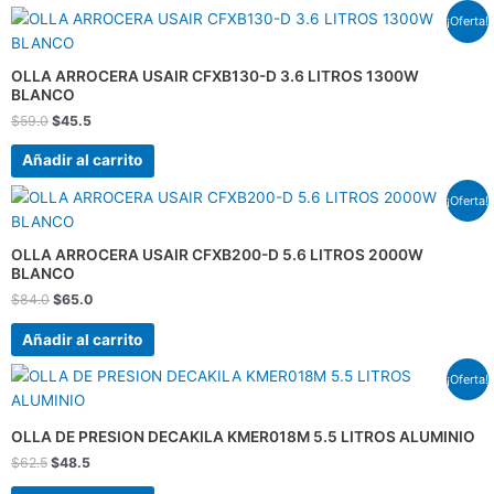
El
El
¡Oferta!
precio
precio
original
actual
era:
es:
OLLA ARROCERA USAIR CFXB130-D 3.6 LITROS 1300W
$59.0.
$45.5.
BLANCO
$
59.0
$
45.5
Añadir al carrito
El
El
¡Oferta!
precio
precio
original
actual
era:
es:
OLLA ARROCERA USAIR CFXB200-D 5.6 LITROS 2000W
$84.0.
$65.0.
BLANCO
$
84.0
$
65.0
Añadir al carrito
El
El
¡Oferta!
precio
precio
original
actual
era:
es:
OLLA DE PRESION DECAKILA KMER018M 5.5 LITROS ALUMINIO
$62.5.
$48.5.
$
62.5
$
48.5