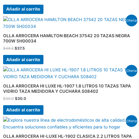
Añadir al carrito
El
El
¡Oferta!
precio
precio
original
actual
era:
es:
OLLA ARROCERA HAMILTON BEACH 37542 20 TAZAS NEGRA
$48.5.
$37.5.
700W 5H00034
$
48.5
$
37.5
Añadir al carrito
El
El
¡Oferta!
precio
precio
original
actual
era:
es:
OLLA ARROCERA HI LUXE HL-1907 1.8 LITROS 10 TAZAS TAPA
$39.0.
$30.0.
VIDRIO TAZA MEDIDORA Y CUCHARA S08402
$
39.0
$
30.0
Añadir al carrito
El
El
¡Oferta!
precio
precio
original
actual
era:
es:
OLLA ARROCERA HI-LUXE HL-1902 CLASICA 2.2 LITROS TAPA
$35.5.
$27.5.