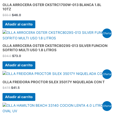
era:
es:
OLLA ARROCERA OSTER CKSTRC1700W-013 BLANCA 1.8L
$59.0.
$46.0.
10TZ
$
59.0
$
46.0
Añadir al carrito
El
El
¡Oferta!
precio
precio
original
actual
era:
es:
OLLA ARROCERA OSTER CKSTRC8029S-013 SILVER FUNCION
$94.0.
$73.0.
SOFRITO MULTI USO 1.8 LITROS
$
94.0
$
73.0
Añadir al carrito
El
El
¡Oferta!
precio
precio
original
actual
OLLA FREIDORA PROCTOR SILEX 35017Y NIQUELADA CON T
era:
es:
$
47.5
$
41.5
$47.5.
$41.5.
Añadir al carrito
El
El
¡Oferta!
precio
precio
original
actual