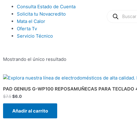
Ir
Main
Consulta Estado de Cuenta
al
Búsqueda
Menu
Solicita tu Novacredito
de
contenido
productos
Mata el Calor
Oferta Tv
Servicio Técnico
Mostrando el único resultado
El
El
precio
precio
original
actual
PAD GENIUS G-WP100 REPOSAMUÑECAS PARA TECLADO 
era:
es:
$
7.5
$
6.0
$7.5.
$6.0.
Añadir al carrito