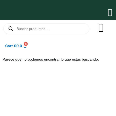
Ir
al
Ma
contenido
Me
Búsqueda
de
productos
0
Cart
$
0.0
Parece que no podemos encontrar lo que estás buscando.