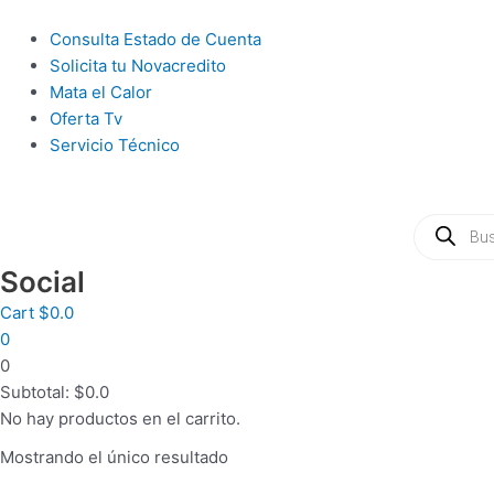
Ir
al
Main
Consulta Estado de Cuenta
contenido
Menu
Solicita tu Novacredito
Mata el Calor
Oferta Tv
Servicio Técnico
Búsqueda
de
productos
Social
Cart
$
0.0
0
0
Subtotal:
$
0.0
No hay productos en el carrito.
Mostrando el único resultado