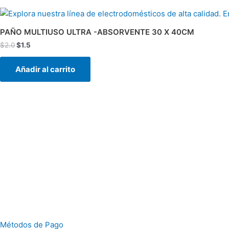
El
El
precio
precio
original
actual
PAÑO MULTIUSO ULTRA -ABSORVENTE 30 X 40CM
era:
es:
$
2.0
$
1.5
$2.0.
$1.5.
Añadir al carrito
Métodos de Pago