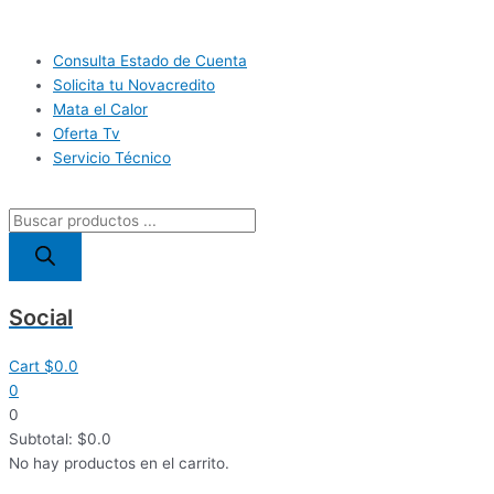
Ir
Búsqueda
El
El
El
El
El
El
al
de
precio
precio
precio
precio
precio
precio
Main
contenido
productos
original
original
original
actual
actual
actual
Consulta Estado de Cuenta
Menu
era:
era:
era:
es:
es:
es:
Solicita tu Novacredito
$63.0.
$127.0.
$150.0.
$45.0.
$98.5.
$116.0.
Mata el Calor
Oferta Tv
Servicio Técnico
Social
Cart
$
0.0
0
0
Subtotal:
$
0.0
No hay productos en el carrito.