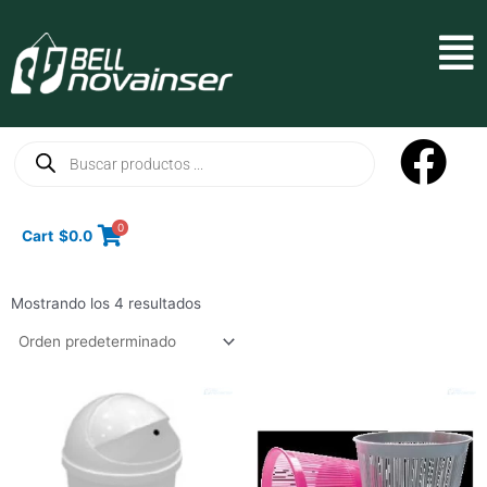
Ir
al
Mai
contenido
Men
Búsqueda
de
productos
0
Cart
$
0.0
Mostrando los 4 resultados