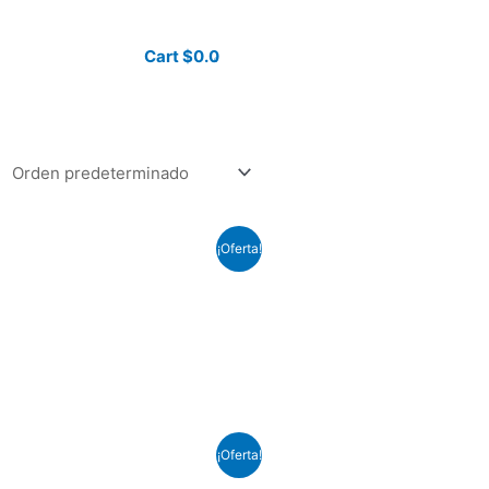
Cart
$
0.0
0
¡Oferta!
¡Oferta!