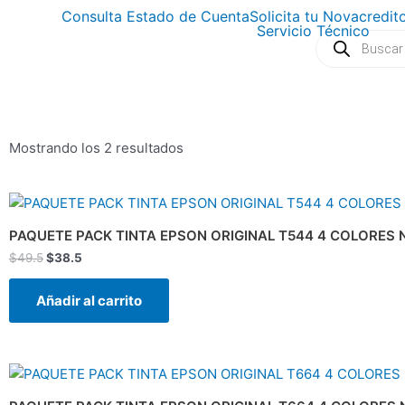
Ir
Consulta Estado de Cuenta
Solicita tu Novacredit
Servicio Técnico
al
Búsqueda
de
contenido
productos
Mostrando los 2 resultados
El
El
precio
precio
original
actual
PAQUETE PACK TINTA EPSON ORIGINAL T544 4 COLORES
era:
es:
$
49.5
$
38.5
$49.5.
$38.5.
Añadir al carrito
El
El
precio
precio
original
actual