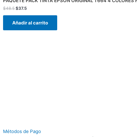
PAQUETE PACK TINTA EPSON ORIGINAL T664 4 COLORES
era:
es:
$
48.5
$
37.5
$48.5.
$37.5.
Añadir al carrito
Métodos de Pago