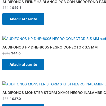
original
actual
AUDIFONOS FIFINE H3 BLANCO RGB CON MICROFONO PA
era:
es:
$
64.0
$
49.5
$64.0.
$49.5.
Añadir al carrito
El
El
precio
precio
original
actual
AUDIFONOS HP DHE-8005 NEGRO CONECTOR 3.5 MM
era:
es:
$
61.5
$
44.0
$61.5.
$44.0.
Añadir al carrito
El
El
precio
precio
original
actual
AUDIFONOS MONSTER STORM XKH01 NEGRO INALAMBRIC
era:
es:
$
35.0
$
27.0
$35.0.
$27.0.