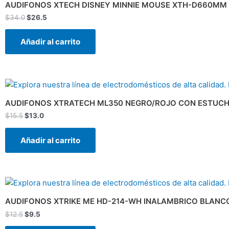
original
actual
AUDIFONOS XTECH DISNEY MINNIE MOUSE XTH-D660MM
era:
es:
$
34.0
$
26.5
$34.0.
$26.5.
Añadir al carrito
El
El
precio
precio
original
actual
AUDIFONOS XTRATECH ML350 NEGRO/ROJO CON ESTUCH
era:
es:
$
15.5
$
13.0
$15.5.
$13.0.
Añadir al carrito
El
El
precio
precio
original
actual
AUDIFONOS XTRIKE ME HD-214-WH INALAMBRICO BLANC
era:
es:
$
12.5
$
9.5
$12.5.
$9.5.