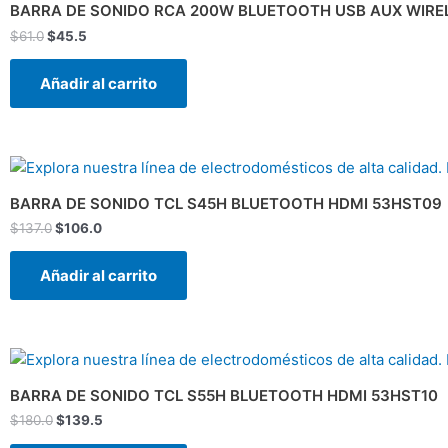
original
actual
BARRA DE SONIDO RCA 200W BLUETOOTH USB AUX WIRE
era:
es:
$
61.0
$
45.5
$61.0.
$45.5.
Añadir al carrito
El
El
precio
precio
original
actual
BARRA DE SONIDO TCL S45H BLUETOOTH HDMI 53HST09
era:
es:
$
137.0
$
106.0
$137.0.
$106.0.
Añadir al carrito
El
El
precio
precio
original
actual
BARRA DE SONIDO TCL S55H BLUETOOTH HDMI 53HST10
era:
es:
$
180.0
$
139.5
$180.0.
$139.5.