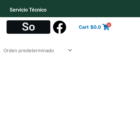
Servicio Técnico
S
o
c
i
a
l
0
Cart
$
0.0