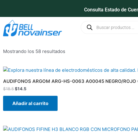
Ir
Consulta Estado de Cue
al
contenido
Búsqueda
de
productos
Mostrando los 58 resultados
El
El
precio
precio
original
actual
AUDIFONOS ARGOM ARG-HS-0063 A00045 NEGRO/ROJO
era:
es:
$
18.5
$
14.5
$18.5.
$14.5.
Añadir al carrito
El
El
precio
precio