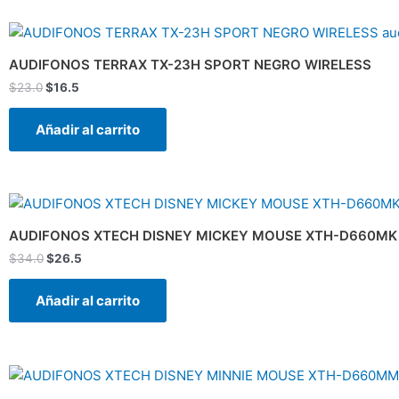
El
El
precio
precio
original
actual
AUDIFONOS TERRAX TX-23H SPORT NEGRO WIRELESS
era:
es:
$
23.0
$
16.5
$23.0.
$16.5.
Añadir al carrito
El
El
precio
precio
original
actual
AUDIFONOS XTECH DISNEY MICKEY MOUSE XTH-D660MK
era:
es:
$
34.0
$
26.5
$34.0.
$26.5.
Añadir al carrito
El
El
precio
precio