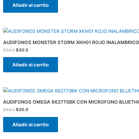
Añadir al carrito
El
El
precio
precio
original
actual
AUDIFONOS MONSTER STORM XKH01 ROJO INALAMBRICO
era:
es:
$
39.5
$
30.5
$39.5.
$30.5.
Añadir al carrito
El
El
precio
precio
original
actual
AUDIFONOS OMEGA 662770BK CON MICROFONO BLUETH
era:
es:
$
49.0
$
35.0
$49.0.
$35.0.
Añadir al carrito