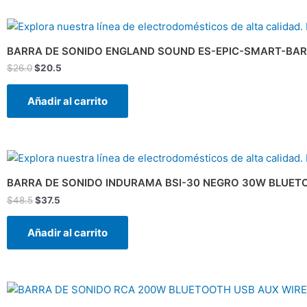
El
El
precio
precio
original
actual
BARRA DE SONIDO ENGLAND SOUND ES-EPIC-SMART-BAR
era:
es:
$
26.0
$
20.5
$26.0.
$20.5.
Añadir al carrito
El
El
precio
precio
original
actual
BARRA DE SONIDO INDURAMA BSI-30 NEGRO 30W BLUETO
era:
es:
$
48.5
$
37.5
$48.5.
$37.5.
Añadir al carrito
El
El
precio
precio