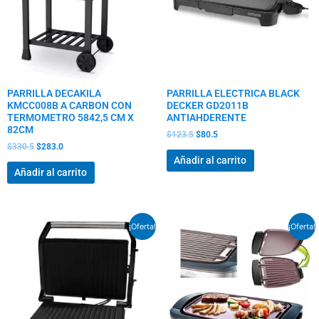
PARRILLA DECAKILA
PARRILLA ELECTRICA BLACK
KMCC008B A CARBON CON
DECKER GD2011B
TERMOMETRO 5842,5 CM X
ANTIAHDERENTE
82CM
$
123.5
$
80.5
$
330.5
$
283.0
Añadir al carrito
Añadir al carrito
El
El
El
El
¡Oferta!
¡Oferta!
precio
precio
precio
precio
original
actual
original
actual
era:
es:
era:
es:
$77.5.
$60.0.
$169.0.
$129.0.