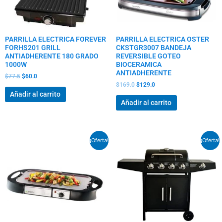
PARRILLA ELECTRICA FOREVER
PARRILLA ELECTRICA OSTER
FORHS201 GRILL
CKSTGR3007 BANDEJA
ANTIADHERENTE 180 GRADO
REVERSIBLE GOTEO
1000W
BIOCERAMICA
ANTIADHERENTE
$
77.5
$
60.0
$
169.0
$
129.0
Añadir al carrito
Añadir al carrito
El
El
El
El
¡Oferta!
¡Oferta!
precio
precio
precio
precio
original
actual
original
actual
era:
es:
era:
es:
$125.5.
$95.5.
$481.5.
$379.0.