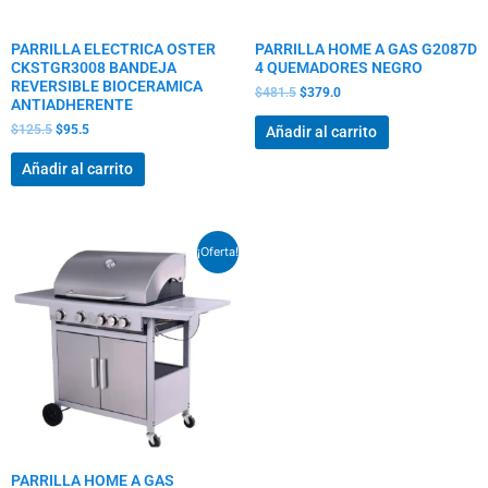
PARRILLA ELECTRICA OSTER
PARRILLA HOME A GAS G2087D
CKSTGR3008 BANDEJA
4 QUEMADORES NEGRO
REVERSIBLE BIOCERAMICA
$
481.5
$
379.0
ANTIADHERENTE
$
125.5
$
95.5
Añadir al carrito
Añadir al carrito
El
El
¡Oferta!
precio
precio
original
actual
era:
es:
$704.5.
$547.5.
PARRILLA HOME A GAS