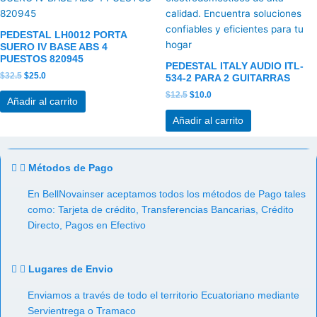
original
actual
original
actual
era:
es:
era:
es:
$32.5.
$25.0.
$12.5.
$10.0.
PEDESTAL LH0012 PORTA
SUERO IV BASE ABS 4
PUESTOS 820945
PEDESTAL ITALY AUDIO ITL-
$
32.5
$
25.0
534-2 PARA 2 GUITARRAS
$
12.5
$
10.0
Añadir al carrito
Añadir al carrito
Métodos de Pago
En BellNovainser aceptamos todos los métodos de Pago tales
como: Tarjeta de crédito, Transferencias Bancarias, Crédito
Directo, Pagos en Efectivo
Lugares de Envio
Enviamos a través de todo el territorio Ecuatoriano mediante
Servientrega o Tramaco