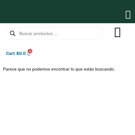
Ir
al
Ma
contenido
Me
Búsqueda
de
productos
0
Cart
$
0.0
Parece que no podemos encontrar lo que estás buscando.