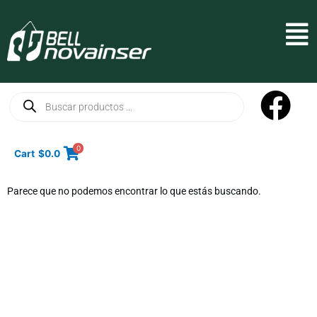
Ir
al
Mai
contenido
Men
Búsqueda
de
productos
0
Cart
$
0.0
Parece que no podemos encontrar lo que estás buscando.