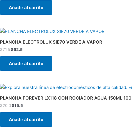
Añadir al carrito
El
El
precio
precio
original
actual
PLANCHA ELECTROLUX SIE70 VERDE A VAPOR
era:
es:
$
71.5
$
62.5
$71.5.
$62.5.
Añadir al carrito
El
El
precio
precio
original
actual
PLANCHA FOREVER LX118 CON ROCIADOR AGUA 150ML 10
era:
es:
$
20.0
$
15.5
$20.0.
$15.5.
Añadir al carrito