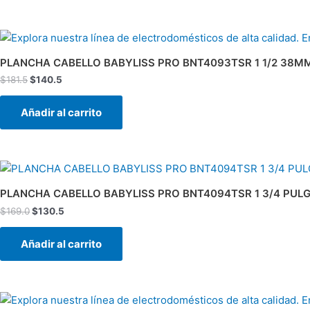
El
El
precio
precio
original
actual
PLANCHA CABELLO BABYLISS PRO BNT4093TSR 1 1/2 38MM
era:
es:
$
181.5
$
140.5
$181.5.
$140.5.
Añadir al carrito
El
El
precio
precio
original
actual
PLANCHA CABELLO BABYLISS PRO BNT4094TSR 1 3/4 PUL
era:
es:
$
169.0
$
130.5
$169.0.
$130.5.
Añadir al carrito
El
El
precio
precio