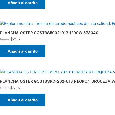
Añadir al carrito
El
El
precio
precio
original
actual
PLANCHA OSTER GCSTBS5002-013 1200W 573040
era:
es:
$
28.0
$
21.5
$28.0.
$21.5.
Añadir al carrito
El
El
precio
precio
original
actual
PLANCHA OSTER GCSTBSRC-202-013 NEGRO/TURQUEZA V
era:
es:
$
66.5
$
51.5
$66.5.
$51.5.
Añadir al carrito