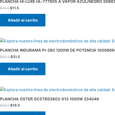
PLANCHA HI-LUXE HL-77790S A VAPOR AZUL/NEGRO S086
era:
es:
$
14.5
$
11.5
$14.5.
$11.5.
Añadir al carrito
El
El
precio
precio
original
actual
PLANCHA INDURAMA PI-280 1200W DE POTENCIA 1000866
era:
es:
$
40.5
$
31.5
$40.5.
$31.5.
Añadir al carrito
El
El
precio
precio
original
actual
PLANCHA OSTER GCSTBS3802-013 1000W 234046
era:
es:
$
25.0
$
19.5
$25.0.
$19.5.