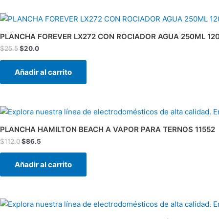
El
El
precio
precio
original
actual
PLANCHA FOREVER LX272 CON ROCIADOR AGUA 250ML 1
era:
es:
$
25.5
$
20.0
$25.5.
$20.0.
Añadir al carrito
El
El
precio
precio
original
actual
PLANCHA HAMILTON BEACH A VAPOR PARA TERNOS 11552
era:
es:
$
112.0
$
86.5
$112.0.
$86.5.
Añadir al carrito
El
El
precio
precio
original
actual