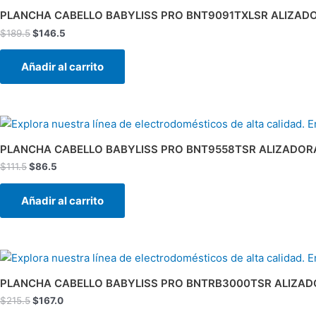
original
actual
PLANCHA CABELLO BABYLISS PRO BNT9091TXLSR ALIZADOR
era:
es:
$
189.5
$
146.5
$189.5.
$146.5.
Añadir al carrito
El
El
precio
precio
original
actual
PLANCHA CABELLO BABYLISS PRO BNT9558TSR ALIZADORA
era:
es:
$
111.5
$
86.5
$111.5.
$86.5.
Añadir al carrito
El
El
precio
precio
original
actual
PLANCHA CABELLO BABYLISS PRO BNTRB3000TSR ALIZADO
era:
es:
$
215.5
$
167.0
$215.5.
$167.0.