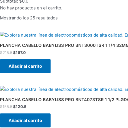
Subtotal:
$
0.0
No hay productos en el carrito.
Mostrando los 25 resultados
El
El
precio
precio
original
actual
PLANCHA CABELLO BABYLISS PRO BNT3000TSR 1 1/4 32M
era:
es:
$
215.5
$
167.0
$215.5.
$167.0.
Añadir al carrito
El
El
precio
precio
original
actual
PLANCHA CABELLO BABYLISS PRO BNT4073TSR 1 1/2 PLGD
era:
es:
$
155.5
$
120.5
$155.5.
$120.5.
Añadir al carrito