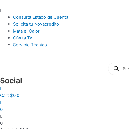
Ir
al
Main
contenido
Menu
Consulta Estado de Cuenta
Solicita tu Novacredito
Mata el Calor
Oferta Tv
Servicio Técnico
Búsqueda
de
productos
Social
Cart
$
0.0
0
0