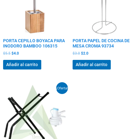
PORTA CEPILLO BOYACA PARA
PORTA PAPEL DE COCINA DE
INODORO BAMBOO 106315
MESA CROMA 93734
$
5.5
$
4.0
$
3.0
$
2.0
Añadir al carrito
Añadir al carrito
El
El
¡Oferta!
precio
precio
original
actual
era:
es:
$14.5.
$9.5.