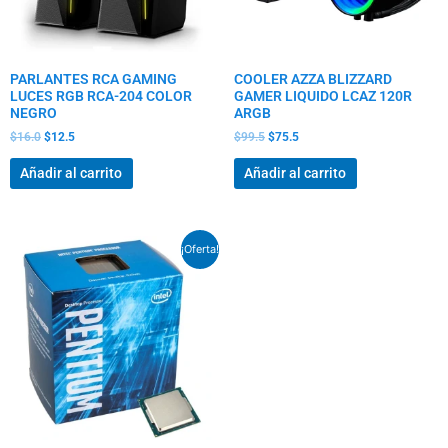
PARLANTES RCA GAMING
COOLER AZZA BLIZZARD
LUCES RGB RCA-204 COLOR
GAMER LIQUIDO LCAZ 120R
NEGRO
ARGB
$
16.0
$
12.5
$
99.5
$
75.5
Añadir al carrito
Añadir al carrito
El
El
¡Oferta!
precio
precio
original
actual
era:
es:
$112.5.
$83.5.