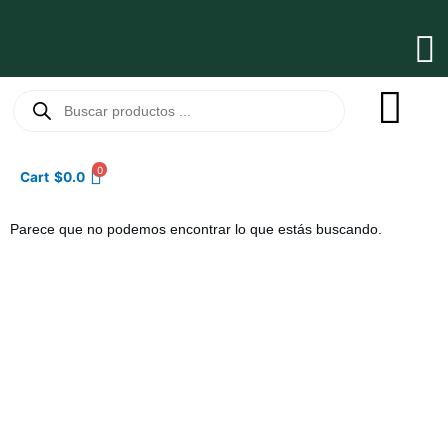
Ir
al
Ma
contenido
Me
Búsqueda
de
productos
0
Cart
$
0.0
Parece que no podemos encontrar lo que estás buscando.